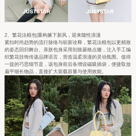
2、繁花法棍包|重构腋下新风，迎来随性浪漫
紧扣时尚趋势的流行脉络与崭新诠释，繁花法棍包以更精致
的姿态回归舞台。亲肤包身采用别致菱格点缀，注入手工编
织繁花挂饰传递品牌语言，营造温柔浪漫的灵动氛围。值得
一提的巧思细节是，该包身前后各增设磁吸插袋，便捷取放
扁平细长物品，直接扩大装载容量与使用效能。