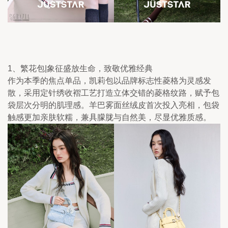
1、繁花包|象征盛放生命，致敬优雅经典
作为本季的焦点单品，凯莉包以品牌标志性菱格为灵感发
散，采用定针绣收褶工艺打造立体交错的菱格纹路，赋予包
袋层次分明的肌理感。羊巴雾面丝绒皮首次投入亮相，包袋
触感更加亲肤软糯，兼具朦胧与自然美，尽显优雅质感。