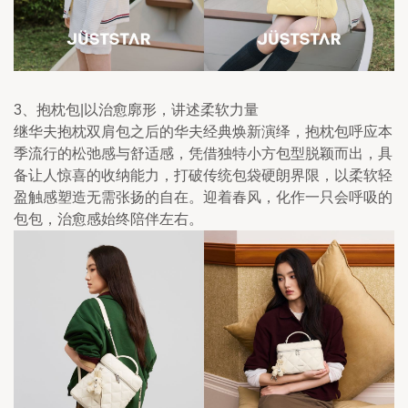
3、抱枕包|以治愈廓形，讲述柔软力量
继华夫抱枕双肩包之后的华夫经典焕新演绎，抱枕包呼应本
季流行的松弛感与舒适感，凭借独特小方包型脱颖而出，具
备让人惊喜的收纳能力，打破传统包袋硬朗界限，以柔软轻
盈触感塑造无需张扬的自在。迎着春风，化作一只会呼吸的
包包，治愈感始终陪伴左右。