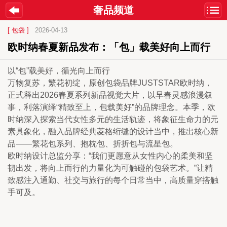
奢品频道
[ 包袋 ]
2026-04-13
欧时纳春夏新品发布：「包」载美好向上而行
以“包”载美好，循光向上而行
万物复苏，繁花初绽，原创包袋品牌JUSTSTAR欧时纳，
正式释出2026春夏系列新品视觉大片，以早春灵感浪漫叙
事，利落演绎“精致至上，包载美好”的品牌理念。本季，欧
时纳深入探索当代女性多元的生活轨迹，将象征生命力的元
素具象化，融入品牌经典菱格绗缝的设计当中，推出核心新
品——繁花包系列、抱枕包、折折包与流星包。
欧时纳设计总监分享：“我们更愿意从女性内心的柔美和坚
韧出发，将向上而行的力量化为可触碰的包袋艺术。”让精
致感注入通勤、社交与旅行的每个日常当中，高质量穿搭触
手可及。