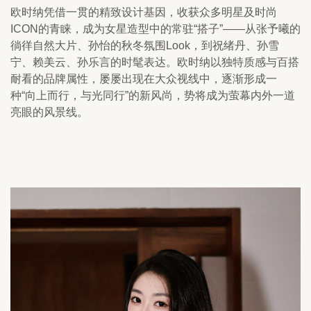
欧时纳凭借一贯的精致设计基因，收获众多明星及时尚
ICON的青睐，成为女星造型中的常驻“搭子”——从张予曦的
徜徉自然大片、孙怡的秋冬氛围Look，到祝绪丹、孙雪
宁、赖美云、孙乐言的时髦表达。欧时纳以独特质感与百搭
耐看的品牌属性，屡屡出现在大众视线中，逐渐形成一
种“向上而行，与光同行”的新风尚，势将成为萤幕内外一道
亮眼的风景线。