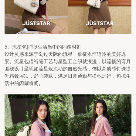
5、流星包|捕捉生活当中的闪耀时刻
设计灵感来源于划过天际的流星，象征永恒追逐的美好愿
景。流星包借绗缝工艺与星型五金织就浪漫，以流畅的弯月
弧线设计呈现如流星般流动的自然光感，饰以高质感钉珠提
升精致层次，舒心装载，满足日常通勤与松弛远行，包揽生
活中的闪耀瞬间。