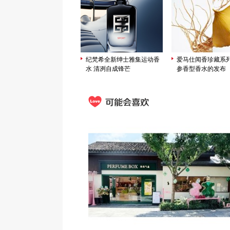
纪梵希全新绅士雅集运动香
爱马仕闻香珍藏系
水 清冽自成锋芒
参香型香水的发布