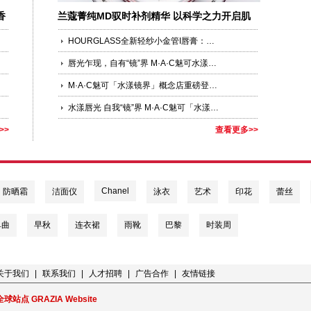
香
兰蔻菁纯MD驭时补剂精华 以科学之力开启肌
肤长寿新范式
HOURGLASS全新轻纱小金管I唇膏：一支“会呼吸”的哑光唇膏 唇上穿纱，轻然无感，开启口红“轻润雾”时代
唇光乍现，自有“镜”界 M·A·C魅可水漾「波光」子弹头唇膏焕新登场
M·A·C魅可「水漾镜界」概念店重磅登陆上海新天地
水漾唇光 自我“镜”界 M·A·C魅可「水漾镜界」夏日限时俱乐部“镜”驻上海新天地 M·A·C水漾系列焕新上市 演绎盛夏唇光
>>
查看更多>>
Chanel
防晒霜
洁面仪
泳衣
艺术
印花
蕾丝
单曲
早秋
连衣裙
雨靴
巴黎
时装周
关于我们
|
联系我们
|
人才招聘
|
广告合作
|
友情链接
全球站点 GRAZIA Website