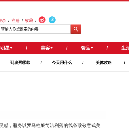
登录
注册
收藏
/
/
/
明星
/
美容
/
奢品
/
生
到底买哪款
今天用什么
美体攻略
/
/
/
灵感，瓶身以罗马柱般简洁利落的线条致敬意式美