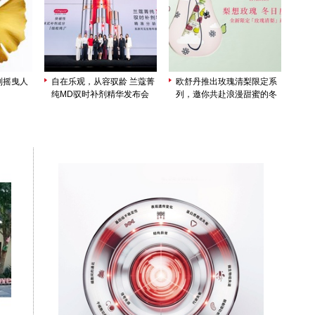
列摇曳人
自在乐观，从容驭龄 兰蔻菁
欧舒丹推出玫瑰清梨限定系
纯MD驭时补剂精华发布会
列，邀你共赴浪漫甜蜜的冬
重磅启幕
日庆典