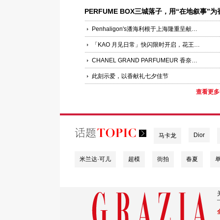
PERFUME BOX三城落子，用“在地叙事”为
水集合店写下新解法
Penhaligon's潘海利根于上海隆重呈献《游弋之地：伦敦名流录》主题展览 致敬肖像兽首系列十周年传奇篇章
「KAO 月见日常」快闪限时开启，花王沉浸式体验联结日常美好
CHANEL GRAND PARFUMEUR 香奈儿香水造艺的极致诠释
此刻示爱，以香献礼七夕佳节
查看更多
Dior
马卡龙
米兰达·可儿
超模
街拍
春夏