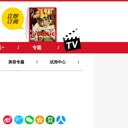
活
/
专题
/
美容专题
试用中心
/
/
新
腾
微
空
豆
人