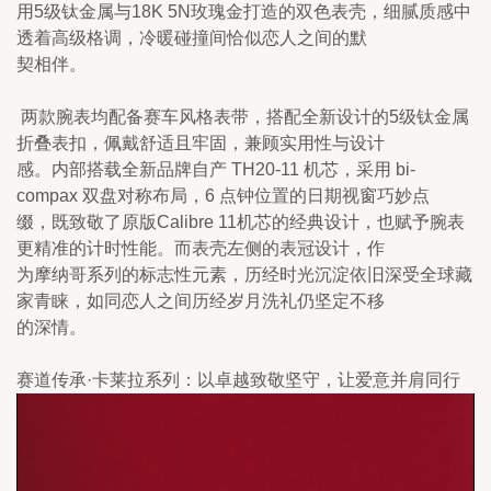
用5级钛金属与18K 5N玫瑰金打造的双色表壳，细腻质感中
透着高级格调，冷暖碰撞间恰似恋人之间的默

契相伴。
 两款腕表均配备赛车风格表带，搭配全新设计的5级钛金属
折叠表扣，佩戴舒适且牢固，兼顾实用性与设计

感。内部搭载全新品牌自产 TH20-11 机芯，采用 bi-
compax 双盘对称布局，6 点钟位置的日期视窗巧妙点

缀，既致敬了原版Calibre 11机芯的经典设计，也赋予腕表
更精准的计时性能。而表壳左侧的表冠设计，作

为摩纳哥系列的标志性元素，历经时光沉淀依旧深受全球藏
家青睐，如同恋人之间历经岁月洗礼仍坚定不移

的深情。
赛道传承·卡莱拉系列：以卓越致敬坚守，让爱意并肩同行