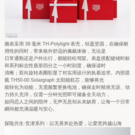
腕表采用 38 毫米 TH-Polylight 表壳，轻盈坚固，在确保耐
用性的同时，带来格外舒适的佩戴体验，无论是

日常通勤还是户外出行，都能轻松驾驭。表盘搭配镀铑时标
和系列标志性盾形四分之一小时刻度，确保读时

清晰；双向旋转表圈彰显了对实用设计的执着追求。内部搭
载 TH50-00 Solargraph 太阳能机芯，能够将光

能转化为动能，无需频繁更换电池，确保走时精准无误、动
力持久充沛，仅需一分钟光照即可储备全天动力，

如同恋人之间的陪伴，无声无息却从未缺席，让每一个日常
瞬间都充满温暖与安心。
探险共生·竞潜系列：以无畏奔赴热爱，让爱意跨越山海