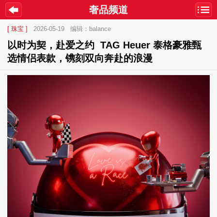
奢品频道
[ 珠宝 ]
2026-05-19
编辑：balance
以时为契，赴爱之约  TAG Heuer 泰格豪雅甄
选情侣表款，镌刻双向奔赴的浪漫 