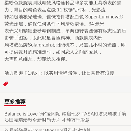
柔粉色款腕表则以精致风格诠释品牌多功能工具腕表的魅
力，瞩目的粉色表盘点缀 11 枚镶钻时标，光影流

转如极地极光璀璨。镀铑指针搭配白色 Super-Luminova®
荧光涂层，确保任何条件下均清晰易读。34 毫米

表壳采用精细磨砂精钢制成，单向旋转表圈饰有标志性的历
史骑手图案，以此彰显冒险精神。两款腕表内部

均搭载品牌Solargraph太阳能机芯，只需几小时的光照，即
可提供数月的精准走时，如同恋人之间的爱意，

无需刻意维系，却能长久相伴。
活力潮趣·F1系列：以实用诠释陪伴，让日常皆有浪漫
更多推荐
Balance is Love “珍”爱同频 耀启七夕 TASAKI塔思琦携手演
员田嘉瑞臻献全新时尚大片 礼颂万千爱意
路易威登呈献Color Blossom系列七夕臻礼