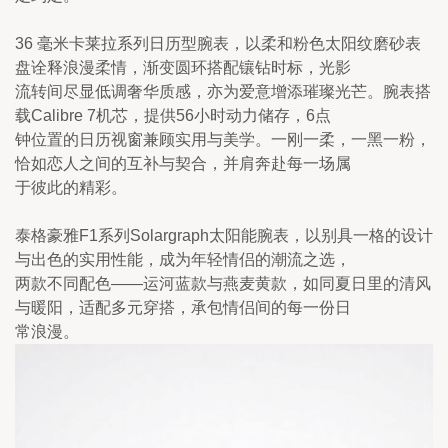
36 毫米卡莱拉系列日历型腕表，以柔和粉色太阳纹磨砂表
盘诠释浪漫柔情，渐变圆环搭配镶钻时标，光影

流转间尽显低调奢华质感，亦为爱意增添璀璨光芒。腕表搭
载Calibre 7机芯，提供56小时动力储存，6点

钟位置的日历视窗兼顾实用与美学。一刚一柔，一黑一粉，
恰如恋人之间的互补与契合，并肩奔赴每一场属

于彼此的精彩。
泰格豪雅F1系列Solargraph太阳能腕表，以别具一格的设计
与出色的实用性能，成为年轻情侣的潮流之选，

两款不同配色——运河蓝款与燕麦黄款，如同夏日里的清风
与暖阳，适配多元穿搭，承包情侣间的每一份日

常浪漫。