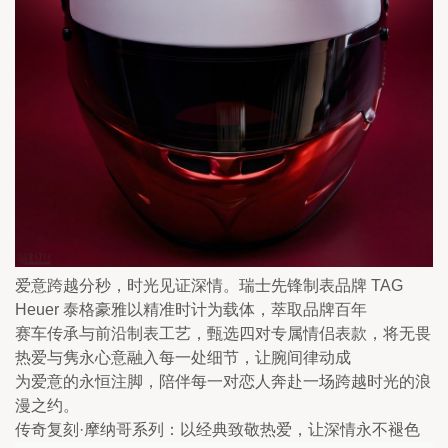
爱意跨越分秒，时光见证深情。瑞士先锋制表品牌 TAG 
Heuer 泰格豪雅以精准时计为载体，萃取品牌百年

赛车传承与前沿制表工艺，甄选四对专属情侣表款，将无畏
热爱与隽永心意融入每一处细节，让腕间律动成

为爱意的永恒注脚，陪伴每一对恋人奔赴一场跨越时光的浪
漫之约。 

传奇复刻·摩纳哥系列：以经典致敬热爱，让深情永不褪色