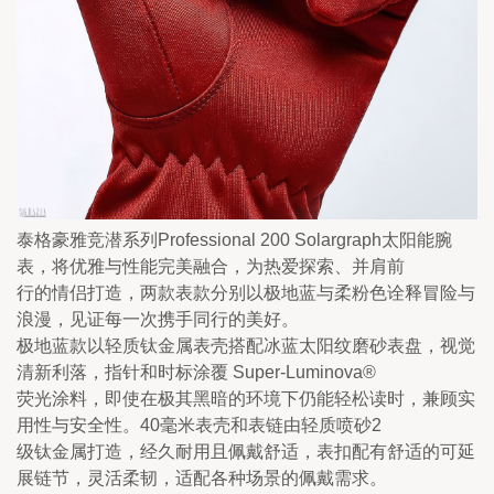
泰格豪雅竞潜系列Professional 200 Solargraph太阳能腕
表，将优雅与性能完美融合，为热爱探索、并肩前

行的情侣打造，两款表款分别以极地蓝与柔粉色诠释冒险与
浪漫，见证每一次携手同行的美好。 

极地蓝款以轻质钛金属表壳搭配冰蓝太阳纹磨砂表盘，视觉
清新利落，指针和时标涂覆 Super-Luminova®

荧光涂料，即使在极其黑暗的环境下仍能轻松读时，兼顾实
用性与安全性。40毫米表壳和表链由轻质喷砂2

级钛金属打造，经久耐用且佩戴舒适，表扣配有舒适的可延
展链节，灵活柔韧，适配各种场景的佩戴需求。 
