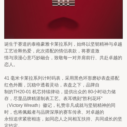
诞生于赛道的泰格豪雅卡莱拉系列，始终以坚韧精神与卓越
工艺诠释热爱，此次搭配的情侣表款，将赛道激

情与浪漫心意巧妙融合，致敬每一对并肩前行、共赴卓越的
恋人。
41 毫米卡莱拉系列计时码表，采用黑色环形磨砂表盘搭配
红色外圈，沉稳中透着灵动，表盘之下，品牌自

制的TH20-01 机芯持续律动，提供出众的 80小时动力储
存，尽显品牌精湛制表工艺。表耳镌刻“胜利花环”

（Victory Wreath）徽记，礼赞非凡成就与坚韧精神的同
时，也将佩戴者与品牌深厚的赛车传承、对卓越的

永恒追求紧密相连，如同恋人之间相互扶持、共同成长的坚
定约定。