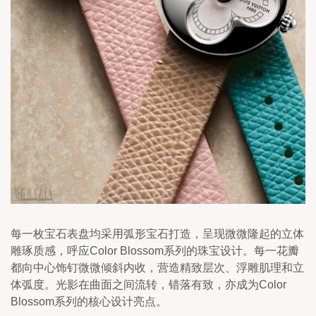
每一枚宝石表盘均采用弧形宝石打造，呈现微微隆起的立体
雕琢质感，呼应Color Blossom系列的珠宝设计。每一花瓣
都向中心饰钉微微倾斜内收，营造精致层次、浮雕肌理和立
体弧度。光影在曲面之间流转，错落有致，亦成为Color 
Blossom系列的核心设计亮点。