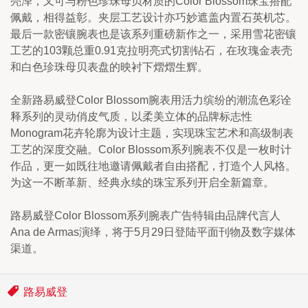
亮泽，又可与粉色珍珠母贝材质的Color Blossom珠宝搭配
佩戴，相得益彰。夹层工艺设计亦巧妙遮盖内置石英机芯。
最后一款密镶腕表也是该系列重磅新作之一，采用雪花密镶
工艺的103颗总重0.91克拉明亮式切割钻石，在玫瑰金表壳
和白色珍珠母贝表盘的映衬下熠熠生辉。
全新路易威登Color Blossom腕表用活力缤纷的潮流色彩诠
释系列的灵动俏皮气质，以柔美立体的品牌标志性
Monogram花卉轮廓为设计主题，实现珠宝艺术和高级制表
工艺的深度交融。Color Blossom系列腕表不仅是一枚时计
作品，更一如既往地邀请佩戴者自由搭配，打造个人风格。
为这一不断革新、经典永续的珠宝系列开启全新篇章。
路易威登Color Blossom系列腕表广告特辑由品牌代言人
Ana de Armas演绎，将于5月29日登陆平面刊物及数字媒体
渠道。
路易威登