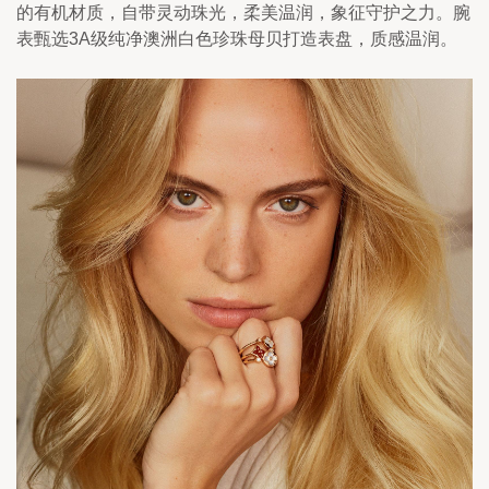
的有机材质，自带灵动珠光，柔美温润，象征守护之力。腕
表甄选3A级纯净澳洲白色珍珠母贝打造表盘，质感温润。