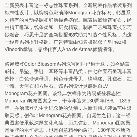
全新腕表丰富这一标志性珠宝系列。全新腕表作品承袭系列
标志性设计，以缤纷色彩演绎Monogram花卉标识，彰显系
列特有的灵动格调和鲜活撞色搭配。腕表镶嵌甄选宝石，经
由精工雕琢，线条柔和，层次精致。制表工艺和珠宝技艺巧
妙融合，巧思十足的全新搭配形式助力打造个性风格，为这
一经典系列提升格调。广告特辑由知名摄影双子星Inez和
Vinoodh掌镜，品牌代言人Ana de Armas倾情演绎。
路易威登Color Blossom系列珠宝问世已逾十载，如今涵盖
戒指、吊坠、手链、耳环等丰富品类，由七种宝石呈现丰富
选择：白色珍珠母贝、粉色珍珠母贝、缟玛瑙、孔雀石、红
玉髓、天河石和方钠石。该系列设计灵感源自LV 
Monogram花卉图案。该经典纹样作为路易威登标志性
Monogram帆布图案之一，于今年迎来130周年纪念。1896
年，乔治威登先生为纪念他的父亲，从新哥特式装饰艺中汲
取灵感，创作出Monogram花卉图案。自诞生之初，这一经
典图案便承载深厚文化意蕴，历久弥新。Monogram图案既
是品牌的永恒标志，也是创意精神的象征。130年来不断激