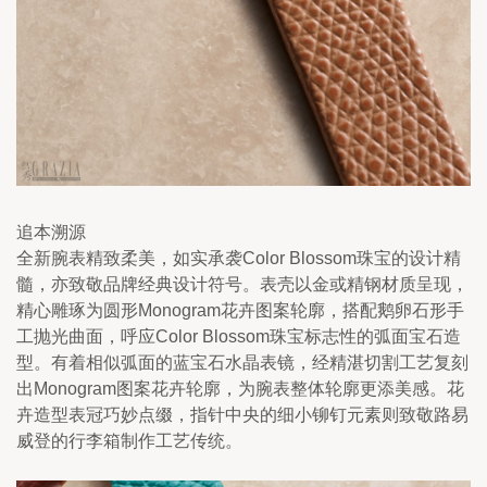
追本溯源
全新腕表精致柔美，如实承袭Color Blossom珠宝的设计精
髓，亦致敬品牌经典设计符号。表壳以金或精钢材质呈现，
精心雕琢为圆形Monogram花卉图案轮廓，搭配鹅卵石形手
工抛光曲面，呼应Color Blossom珠宝标志性的弧面宝石造
型。有着相似弧面的蓝宝石水晶表镜，经精湛切割工艺复刻
出Monogram图案花卉轮廓，为腕表整体轮廓更添美感。花
卉造型表冠巧妙点缀，指针中央的细小铆钉元素则致敬路易
威登的行李箱制作工艺传统。