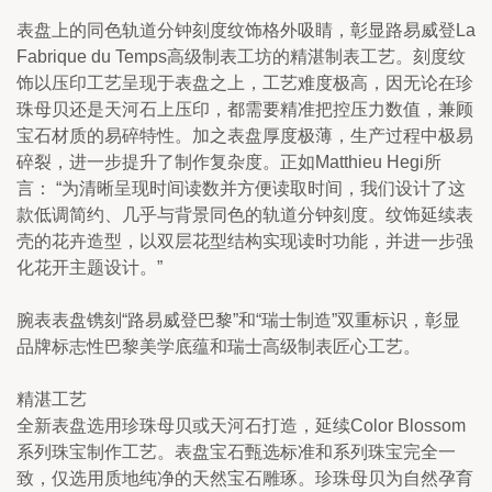
表盘上的同色轨道分钟刻度纹饰格外吸睛，彰显路易威登La 
Fabrique du Temps高级制表工坊的精湛制表工艺。刻度纹
饰以压印工艺呈现于表盘之上，工艺难度极高，因无论在珍
珠母贝还是天河石上压印，都需要精准把控压力数值，兼顾
宝石材质的易碎特性。加之表盘厚度极薄，生产过程中极易
碎裂，进一步提升了制作复杂度。正如Matthieu Hegi所
言： “为清晰呈现时间读数并方便读取时间，我们设计了这
款低调简约、几乎与背景同色的轨道分钟刻度。纹饰延续表
壳的花卉造型，以双层花型结构实现读时功能，并进一步强
化花开主题设计。”
腕表表盘镌刻“路易威登巴黎”和“瑞士制造”双重标识，彰显
品牌标志性巴黎美学底蕴和瑞士高级制表匠心工艺。
精湛工艺
全新表盘选用珍珠母贝或天河石打造，延续Color Blossom
系列珠宝制作工艺。表盘宝石甄选标准和系列珠宝完全一
致，仅选用质地纯净的天然宝石雕琢。珍珠母贝为自然孕育