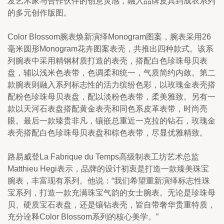
发艺术家与合作伙伴的创意灵感，融入品牌皮具到成衣系列
的多元创作版图。
Color Blossom腕表焕新演绎Monogram图案，腕表采用26
毫米圆形Monogram花卉图案表壳，共推出四种款式。该系
列腕表中采用精钢材质打造的表壳，搭配白色珍珠母贝表
盘，辅以浅米色表带，色调柔和统一，气质简约内敛。第二
款腕表则融入系列标志性的活力缤纷色彩，以玫瑰金表壳搭
配粉色珍珠母贝表盘，配以淡粉色表带，柔美雅致。另有一
款以天河石表盘搭配黄金表壳和同色系皮革表带，时尚亮
眼。最后一款臻贵非凡，镶嵌总重近一克拉的钻石，玫瑰金
表壳搭配白色珍珠母贝表盘和棕色表带，尽显优雅精致。
路易威登La Fabrique du Temps高级制表工坊艺术总监
Matthieu Hegi表示，品牌的设计初衷是打造一款臻美珠宝
腕表，丰富现有系列。他说：“我们希望重新演绎标志性珠
宝系列，打造一款充满珠宝气韵的女士腕表。无论是珍珠母
贝、硬质宝石表盘，还是镶钻表壳，皆自带奢华贵重特质，
充分诠释Color Blossom系列的核心美学。”