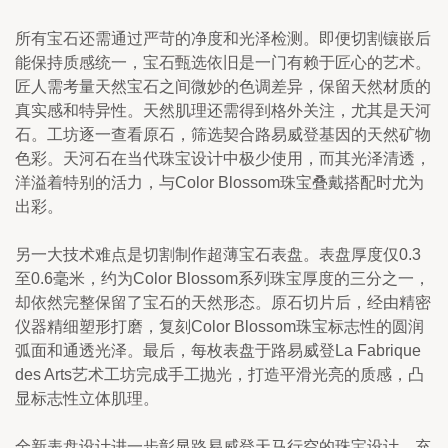
所有宝石还需通过严苛的净度和光泽检测。即便切割镶嵌后
能保持质感统一，宝石甄选依旧是一门有赖于匠心的艺术。
匠人需考量天然宝石之间微妙的色调差异，保留天然材质的
真实感和特异性。天然肌理还需得到格外关注，尤其是天河
石。工坊逐一查看原石，筛选契合路易威登基因的天然矿物
色彩。天河石在当代珠宝设计中极少使用，而其光泽清透，
洋溢着特别的活力，与Color Blossom珠宝叠戴搭配时尤为
出彩。
另一大技术难点是切割制作超薄宝石表盘。表盘厚度仅0.3
至0.6毫米，约为Color Blossom系列珠宝厚度的三分之一，
却依然完整保留了宝石的天然形态。原石切片后，经由精密
仪器精细塑形打磨，复刻Color Blossom珠宝标志性的圆润
弧面和通透光泽。最后，每枚表盘于路易威登La Fabrique 
des Arts艺术工坊完成手工抛光，打造平滑光亮的质感，凸
显标志性立体肌理。
全新表盘设计进一步彰显路易威登天马行空的珠宝设计，充