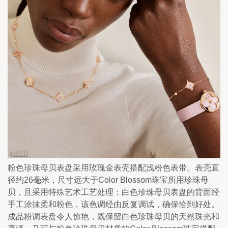
粉色珍珠母贝表盘采用玫瑰金表壳搭配浅粉色表带。表壳直
径约26毫米，尺寸远大于Color Blossom珠宝所用珍珠母
贝，且采用特殊艺术工艺处理：白色珍珠母贝表盘的背面经
手工涂抹柔和粉色，该色调经由反复调试，确保恰到好处。
成品粉调表盘令人惊艳，既保留白色珍珠母贝的天然珠光和