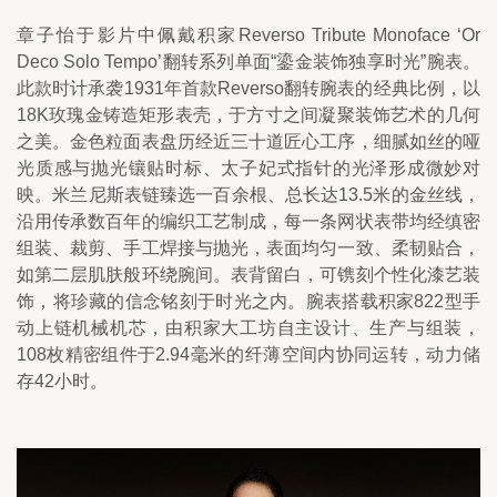
章子怡于影片中佩戴积家Reverso Tribute Monoface ‘Or 
Deco Solo Tempo’翻转系列单面“鎏金装饰独享时光”腕表。
此款时计承袭1931年首款Reverso翻转腕表的经典比例，以
18K玫瑰金铸造矩形表壳，于方寸之间凝聚装饰艺术的几何
之美。金色粒面表盘历经近三十道匠心工序，细腻如丝的哑
光质感与抛光镶贴时标、太子妃式指针的光泽形成微妙对
映。米兰尼斯表链臻选一百余根、总长达13.5米的金丝线，
沿用传承数百年的编织工艺制成，每一条网状表带均经缜密
组装、裁剪、手工焊接与抛光，表面均匀一致、柔韧贴合，
如第二层肌肤般环绕腕间。表背留白，可镌刻个性化漆艺装
饰，将珍藏的信念铭刻于时光之内。腕表搭载积家822型手
动上链机械机芯，由积家大工坊自主设计、生产与组装，
108枚精密组件于2.94毫米的纤薄空间内协同运转，动力储
存42小时。