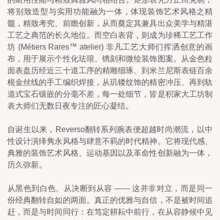
将别致造型与实用功能融为一体，体现装饰艺术风格之精
髓，精致考究、前瞻创新，从而奠定其兼具出众美学与精湛
工艺之典范的长久地位。而空白表背，则成为珍稀工艺工作
坊 (Métiers Rares™ atelier) 非凡工艺大师们挥洒创意的画
布，用于展示个性化珐琅、镌刻和微绘装饰图案。从金色粒
面表盘历经近三十道工序的精雕细琢、到米兰尼斯表链百余
根金丝线的手工编织焊接，从玑镂纹饰的精密冲压、再到轨
道式宝石镶嵌的分毫不差，每一处细节，皆是积家大工坊制
表大师们无数日夜专注的匠心凝结。
自诞生以来，Reverso翻转系列腕表便超越时尚潮流，以中
性设计演绎隽永风格与肆意不羁的时代精神。它将现代感、
典雅的装饰艺术风格、运动基因以及革命性创新融为一体，
历久弥新。
从黑色到白色、从决断到从容 —— 这并非对立，而是同一
份经典翻转自如的两面。真正的优雅与自信，不是被时间追
赶，而是与时间同行：在笃定耕耘中前行，在从容静候中见