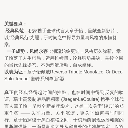
关键要点：
 经典风范
：积家携手全球代言人章子怡，呈献全新影片，
以“经典风范”为题，于时间之中探寻力量与风格的永恒答
案。
  一子成势，风尚永存：
潮流始终更迭，风格历久弥新。章
子怡落子人生棋局，运筹帷幄间，诠释强势果决、掌控全局
的当代先锋姿态。不为潮流所动，自成坐标。
以表为证：
章子怡佩戴Reverso Tribute Monoface ‘Or Deco 
Solo Tempo’ 翻转系列单面“鎏
真正的经典经得起时间的推敲，也在时间中得到反复的验
证。瑞士高级制表品牌积家 (Jaeger-LeCoultre) 携手全球代
言人章子怡，呈献全新品牌影片，这是一次关于“经典”的郑
重作答 —— 关乎力量、关乎沉淀，更关乎如何与时间同
行。章子怡穿梭于黑白棋格之间，于棋局前展现运筹帷幄的
果断与强势，一面是潮流之外从容自处的优雅与笃定。以双