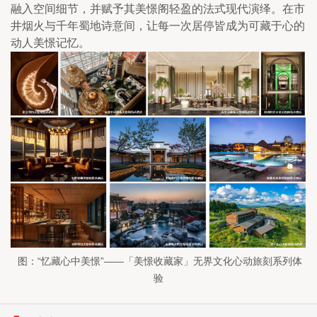
融入空间细节，并赋予其美憬阁轻盈的法式现代演绎。在市
井烟火与千年蜀地诗意间，让每一次居停皆成为可藏于心的
动人美憬记忆。
 图：“忆藏心中美憬”——「美憬收藏家」无界文化心动旅刻系列体
验