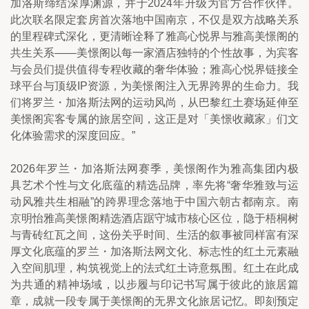
加洛斯缔结深厚渊源，并于2024年升级为官方合作伙伴。
此次联名限定套房首次落地中国南京，不仅是双方战略关系
的里程碑式深化，更清晰诠释了雅高心悦界与雅高美憬阁的
共生关系——美憬阁以每一家酒店独特的个性故事，为宾客
与会员们提供值得专程收藏的奢华体验；雅高心悦界链接全
球平台与顶级IP资源，为美憬阁注入无界跨界的生命力。我
们将罗兰・加洛斯法网的运动风尚，从巴黎红土赛场延伸至
美憬阁宾客专属的旅居空间，这正是对「美憬收藏家」们文
化体验需求的深度回应。”
2026年罗兰・加洛斯法网赛季，美憬阁作为雅高集团内极
具艺术个性与文化底蕴的精选品牌，率先将“奢华雅致与运
动风雅共生相融”的跨界理念落地于中国六朝古都南京。南
京明怡雅高美憬阁精选酒店踞守城市核心区位，隐于梧桐树
与青砖红瓦之间，这份关乎时间、生活的叙事被同样富有深
厚文化底蕴的罗兰・加洛斯法网文化、标志性的红土元素融
入空间肌理，构筑视觉上的法式红土诗意氛围。红土在此成
为共通的精神场域，以步履与印记书写属于彼此的旅居篇
章，成就一段专属于美憬阁的无界文化旅居记忆。即刻预定