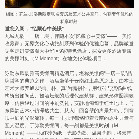
组图：罗兰·加洛斯限定联名套房及艺术公共空间，勾勒奢华优雅的
私享时刻
邀您入阁，“忆藏心中美憬”
九城九韵，一店一境，伴随本次“忆藏心中美憬”——「美憬
收藏家」无界文化心动旅刻系列体验的优雅启幕，品牌诚邀
宾客走进美憬阁大中华区9家特色酒店，探索更多酒店专属
的美憬时刻（M Moment）在地文化体验项目：
弥勒东风韵雅高美憬阁精选酒店，堪称美憬阁“一店一韵”品
牌哲学的典范之作。酒店坐落于云南红土高原之上，由本土
艺术大师罗旭以“拙、朴、真”为魂创作，用红砖与流畅曲线
构筑出如陶艺、如酒坛般的后现代建筑群，建筑形体圆润敦
厚，仿佛经过时间的冲刷洗礼，安静地匍匐于红土地上，与
东风韵艺术小镇浑然共生。从入口回音壁的声景共鸣，到穹
顶中庭的光影流转，每一寸肌理都烙印着云南的原生力量与
匠人温度。于弥勒美憬阁，每一刻都是美憬时刻（M 
Moment）——以红砖为纸、光影为墨、温泉为韵，将云南