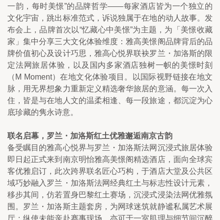
一韵，每时美憬”的品牌哲学——每家酒店皆为一个独立的
文化宇宙，跳出标准范式，诉说独属于在地的动人故事。发
布会上，品牌首次以“忆藏心中美憬”为主题，为「美憬收藏
家」集中分享三大文化体验维度：雅高美憬阁品牌背后的品
牌价值初心及设计巧思，雅高心悦界联袂罗兰・加洛斯的限
定法网旅居体验，以及国内多家酒店独树一帜的美憬时刻
（M Moment）在地文化体验项目。以国际视野链接在地文
脉，用无界想象力重新定义精选奢华旅居的意涵。每一次入
住，皆是与在地人文的温柔相逢、每一段旅途，都沉淀为心
底珍藏的隽永诗意。
联名启幕，罗兰・加洛斯红土优雅邂逅南京古韵
备受瞩目的雅高心悦界与罗兰・加洛斯法网沉浸式旅居体验
即日起正式来到南京明怡雅高美憬阁精选酒店，面向全球宾
客优雅启订，此次跨界联名匠心巧构，于酒店大堂及公共区
域巧妙融入罗兰・加洛斯法网经典红土与标志性设计元素，
移步其间，仿若置身巴黎红土赛场，沉浸式浸染法网优雅氛
围。罗兰・加洛斯主题套房，为网球迷筑就静谧私属艺术展
厅；纵使未能亲赴赛事现场，亦可于一室肌理与细节间沉醉