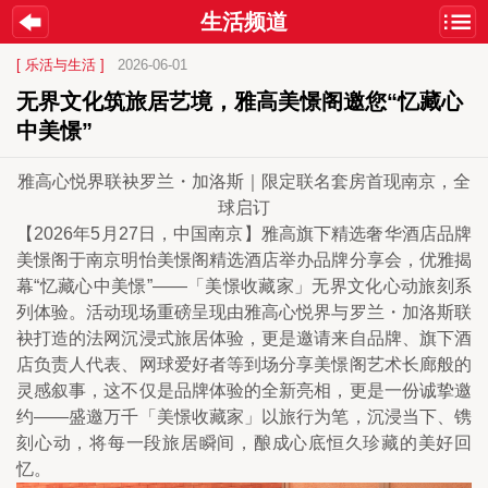
生活频道
[ 乐活与生活 ]
2026-06-01
无界文化筑旅居艺境，雅高美憬阁邀您“忆藏心
中美憬” 
雅高心悦界联袂罗兰・加洛斯｜限定联名套房首现南京，全
球启订
【2026年5月27日，中国南京】雅高旗下精选奢华酒店品牌
美憬阁于南京明怡美憬阁精选酒店举办品牌分享会，优雅揭
幕“忆藏心中美憬”——「美憬收藏家」无界文化心动旅刻系
列体验。活动现场重磅呈现由雅高心悦界与罗兰・加洛斯联
袂打造的法网沉浸式旅居体验，更是邀请来自品牌、旗下酒
店负责人代表、网球爱好者等到场分享美憬阁艺术长廊般的
灵感叙事，这不仅是品牌体验的全新亮相，更是一份诚挚邀
约——盛邀万千「美憬收藏家」以旅行为笔，沉浸当下、镌
刻心动，将每一段旅居瞬间，酿成心底恒久珍藏的美好回
忆。