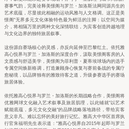
赛事气韵，完美诠释美憬阁与罗兰・加洛斯法网同源共生的
艺术底蕴，尽显彼此相融的运动风雅与人文格调。这正是美
憬阁“无界多元文化体验特色最为鲜活的注脚：以空间为媒
介，将相隔万里的两种文化深情联结，为宾客创造跨越地理
与文化边界的独特旅居叙事。
这份源自赛场核心的灵感，亦反向延伸至巴黎红土。依托雅
高心悦界与罗兰・加洛斯的深度合作，汲取美憬阁客房的人
文质感与舒适美学，美憬阁为菲利普・夏蒂埃球场内的选手
专属空间焕新格调，打造兼顾身心恢复与赛前备战的专属疗
愈秘境，以品牌独有的雅致待客之道，升级参赛选手的赛场
旅居体验。
依托雅高心悦界与罗兰・加洛斯的长期战略合作，美憬阁将
优雅网球文化融入艺术叙事及旅居肌理，以此铺就“以艺术
赋能底蕴，多元文化交融“的品牌战略落地路径，带给宾客
意义非凡、难以忘怀的美好旅行记忆。雅高大中华区首席执
行官朱福明先生表示道：“雅高心悦界自2015年起即与罗兰