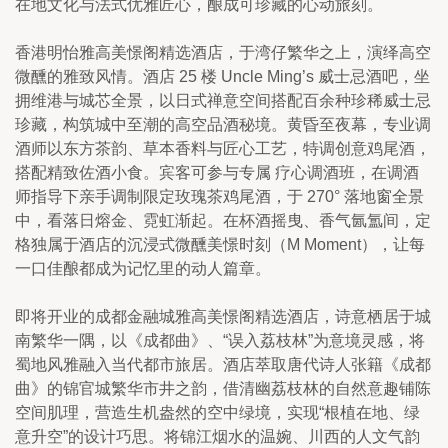
在地文化与法式优雅匠心，酿成可珍藏的心动旅刻。
香港明怡雅高美憬阁精选酒店，于湾仔繁华之上，演绎高空
微醺的雅致风情。酒店 25 楼 Uncle Ming’s 威士忌酒吧，坐
拥维港与城芯全景，以日式禅意空间搭配百余种珍稀威士忌
珍藏，构筑城中至潮的高空品酒秘境。黄昏至夜幕，专业调
酒师以东方茶韵、草本香料与匠心工艺，特调创意鸡尾酒，
搭配精致佐酒小食。宾客可参与专属 疗心调酒班，在调酒
师指导下亲手调制限定玫瑰茶鸡尾酒，于 270° 落地窗全景
中，看落日熔金、霓虹渐起。在杯酒摇曳、香气氤氲间，定
格独属于酒店的沉浸式微醺美憬时刻（M Moment），让每
一口佳酿都成为记忆里的动人篇章。
即将开业的成都金融城雅高美憬阁精选酒店，诗意栖居于城
南繁华一隅，以《成都曲》、“误入荔枝林”为意境灵感，将
蜀地风雅融入当代都市旅居。酒店萃取唐代诗人张籍《成都
曲》的锦官城繁华市井之韵，借清幽荔枝林的自然意趣铺陈
空间肌理，营造生机盎然的空中绿境，实现“根植在地、绿
意升空”的设计巧思。将锦江烟水的温婉、川西的人文气韵