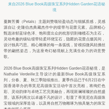
来自2026 Blue Book高级珠宝系列Hidden Garden花语秘
境
蔓舞芳瓣（Petals）主题则赞颂轻盈动态与细腻质感，灵感
源自让·史隆伯杰典藏杰作中的缎带与花蕾元素。品牌精心
甄选浓郁蓝绿色泽、饱和度出众的枕形切割橄榄石为主石，
灵动奇趣的镶钻缎带轻柔环绕宝石，隐匿的花蕾点缀其间，
设计独具巧思。精心雕琢的每一条弧线，皆模拟微风轻拂丝
带的翩然姿态，为这座奇幻秘境献上充满生命力的诗意赞
歌。
2026 Blue Book高级珠宝系列Hidden Garden花语秘境，是
Nathalie Verdeille主导设计的最新Blue Book高级珠宝系
列，分春、夏、秋三季陆续推出。夏季作品已于6月2日在中
国香港举办的蒂芙尼高级珠宝活动中首次亮相，将绚烂色
彩、灵动韵律与卓绝工艺完美融合，再现斑斓璀璨的自然盛
景。该系列再次以卓越不凡的设计，彰显了蒂芙尼在高级珠
宝领域的深厚造诣，以及将自然万物雕琢为独具魅力的珠宝