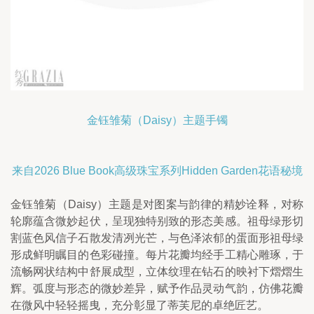
金钰雏菊（Daisy）主题手镯
来自2026 Blue Book高级珠宝系列Hidden Garden花语秘境
金钰雏菊（Daisy）主题是对图案与韵律的精妙诠释，对称
轮廓蕴含微妙起伏，呈现独特别致的形态美感。祖母绿形切
割蓝色风信子石散发清冽光芒，与色泽浓郁的蛋面形祖母绿
形成鲜明瞩目的色彩碰撞。每片花瓣均经手工精心雕琢，于
流畅网状结构中舒展成型，立体纹理在钻石的映衬下熠熠生
辉。弧度与形态的微妙差异，赋予作品灵动气韵，仿佛花瓣
在微风中轻轻摇曳，充分彰显了蒂芙尼的卓绝匠艺。