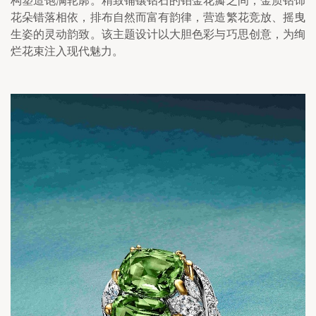
构塑造饱满轮廓。精致铺镶钻石的铂金花瓣之间，金质钻饰
花朵错落相依，排布自然而富有韵律，营造繁花竞放、摇曳
生姿的灵动韵致。该主题设计以大胆色彩与巧思创意，为绚
烂花束注入现代魅力。