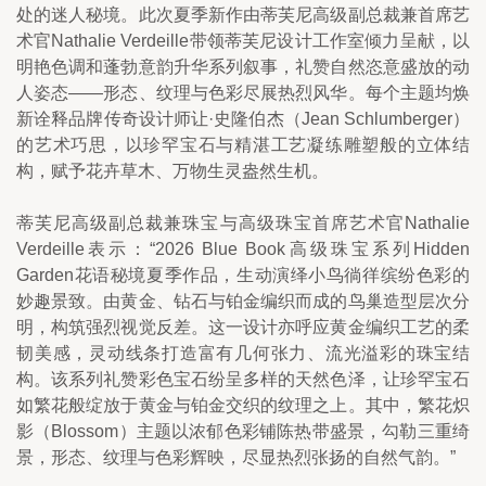
处的迷人秘境。此次夏季新作由蒂芙尼高级副总裁兼首席艺
术官Nathalie Verdeille带领蒂芙尼设计工作室倾力呈献，以
明艳色调和蓬勃意韵升华系列叙事，礼赞自然恣意盛放的动
人姿态——形态、纹理与色彩尽展热烈风华。每个主题均焕
新诠释品牌传奇设计师让·史隆伯杰（Jean Schlumberger）
的艺术巧思，以珍罕宝石与精湛工艺凝练雕塑般的立体结
构，赋予花卉草木、万物生灵盎然生机。
蒂芙尼高级副总裁兼珠宝与高级珠宝首席艺术官Nathalie 
Verdeille表示：“2026 Blue Book高级珠宝系列Hidden 
Garden花语秘境夏季作品，生动演绎小鸟徜徉缤纷色彩的
妙趣景致。由黄金、钻石与铂金编织而成的鸟巢造型层次分
明，构筑强烈视觉反差。这一设计亦呼应黄金编织工艺的柔
韧美感，灵动线条打造富有几何张力、流光溢彩的珠宝结
构。该系列礼赞彩色宝石纷呈多样的天然色泽，让珍罕宝石
如繁花般绽放于黄金与铂金交织的纹理之上。其中，繁花炽
影（Blossom）主题以浓郁色彩铺陈热带盛景，勾勒三重绮
景，形态、纹理与色彩辉映，尽显热烈张扬的自然气韵。”