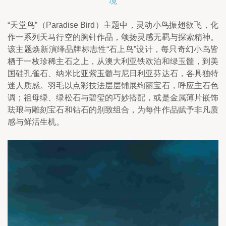
境
“天堂鸟”（Paradise Bird）主题中，灵动小鸟振翅欲飞，化
作一系列天马行空的胸针作品，颂扬灵感无羁与探索精神。
该主题焕新演绎品牌标志性“石上鸟”设计，每只奇幻小鸟皆
栖于一枚珍稀主石之上，从澳大利亚铁欧泊和绿玉髓，到美
国硅孔雀石、纳米比亚紫玉髓与尼日利亚芬达石，各具独特
迷人质感。羽毛以点彩技法层层铺展绚丽宝石，呼应主石色
调；祖母绿、绿松石与碧玺的巧妙搭配，或是金属薄片嵌饰
珐琅与雕刻宝石和钻石的别致组合，为每件作品赋予非凡质
感与鲜活生机。