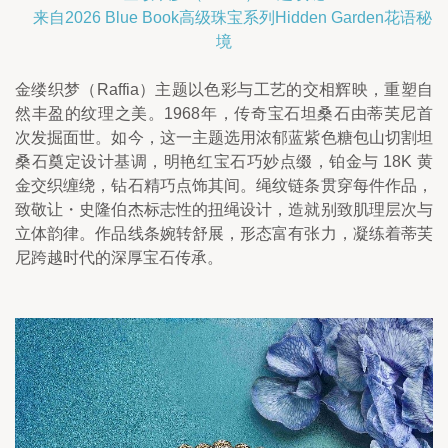
    来自2026 Blue Book高级珠宝系列Hidden Garden花语秘
境
金缕织梦（Raffia）主题以色彩与工艺的交相辉映，重塑自
然丰盈的纹理之美。1968年，传奇宝石坦桑石由蒂芙尼首
次发掘面世。如今，这一主题选用浓郁蓝紫色糖包山切割坦
桑石奠定设计基调，明艳红宝石巧妙点缀，铂金与 18K 黄
金交织缠绕，钻石精巧点饰其间。绳纹链条贯穿每件作品，
致敬让・史隆伯杰标志性的扭绳设计，造就别致肌理层次与
立体韵律。作品线条婉转舒展，形态富有张力，凝练着蒂芙
尼跨越时代的深厚宝石传承。