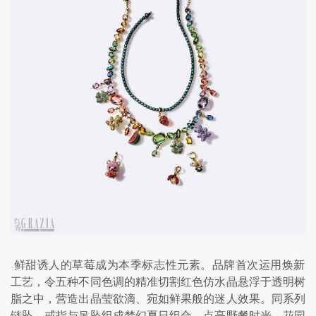
 鲜甜诱人的草莓成为本季标志性元素。品牌首次运用焕新
工艺，令五种不同色调的精准切割红色仿水晶悬浮于透明树
脂之中，营造出晶莹欲滴、宛如鲜果般的迷人效果。同系列
链坠、戒指与吊坠组成梦幻夏日组合，点亮野餐时光、花园