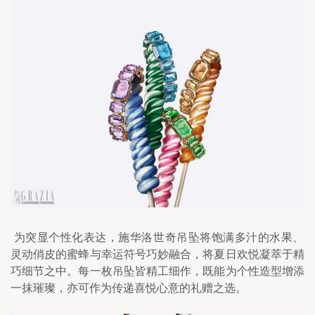
 为突显个性化表达，施华洛世奇吊坠将饱满多汁的水果、
灵动俏皮的蜜蜂与幸运符号巧妙融合，将夏日欢悦凝萃于精
巧细节之中。每一枚吊坠皆精工细作，既能为个性造型增添
一抹璀璨，亦可作为传递喜悦心意的礼赠之选。