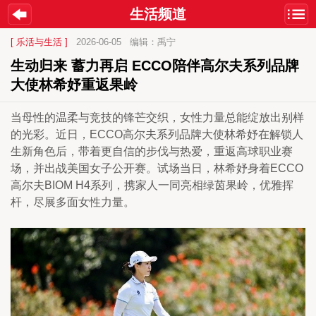
生活频道
[ 乐活与生活 ]
2026-06-05
编辑：禹宁
生动归来 蓄力再启 ECCO陪伴高尔夫系列品牌
大使林希妤重返果岭
当母性的温柔与竞技的锋芒交织，女性力量总能绽放出别样
的光彩。近日，ECCO高尔夫系列品牌大使林希妤在解锁人
生新角色后，带着更自信的步伐与热爱，重返高球职业赛
场，并出战美国女子公开赛。试场当日，林希妤身着ECCO
高尔夫BIOM H4系列，携家人一同亮相绿茵果岭，优雅挥
杆，尽展多面女性力量。