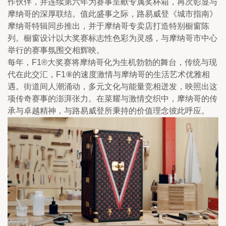
作伙伴，并连续第六年为赛事呈献专属奖杯箱，再次彰显与
摩纳哥的深厚联结。值此盛事之际，路易威登《城市指南》
摩纳哥特辑同步推出，并于摩纳哥专卖店打造特别橱窗陈
列。橱窗设计以大奖赛标志性色彩为灵感，与摩纳哥市中心
举行的赛事氛围交相辉映。
每年，F1®大奖赛将摩纳哥化为生机勃勃的舞台，传统与现
代在此交汇，F1⑧的速度激情与摩纳哥的生活艺术优雅相
遇。街道间人潮涌动，多元文化与能量竞相迸发，映照出这
项传奇赛事的澎湃张力。在菜耀与激情交织中，摩纳哥的传
承与卓越精神，与路易威登所秉持的价值理念彼此呼应。