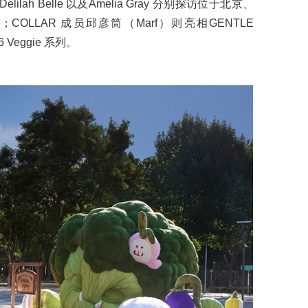
e、Delilah Belle 以及Amelia Gray 分别探访位于北京、
LLAR‌ 成员邱彦筒（Marf）则亮相GENTLE
Veggie 系列。