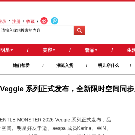
登录
注册
收藏
/
/
/
明星
/
美容
/
奢品
/
生
她们都爱
潮流入货
明儿穿什么
/
/
/
026 Veggie 系列正式发布，全新限时空间同
NTLE MONSTER 2026 Veggie 系列正式发布，品
。明星好友于适、aespa 成员Karina、WIN、