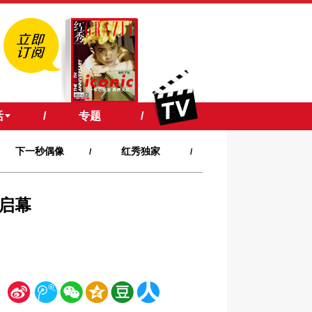
活
/
专题
/
下一秒偶像
红秀独家
/
/
步启幕
新
腾
微
空
豆
人