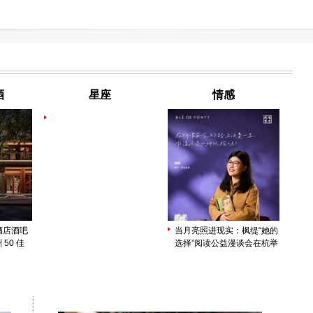
酒
星座
情感
酒店酒吧
当月亮照进现实：枫缇“她的
 50 佳
选择”阅读公益漫谈会在杭举
行，正式启动“月光守护计
划”