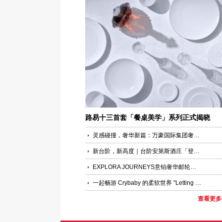
路易十三首套「餐桌美学」系列正式揭晓
灵感碰撞，奢华新篇：万豪国际集团奢华品牌携手自信娱乐开启大中华区品牌合作
新台阶，新高度｜台阶安第斯酒庄「登峰之旅」品牌焕新发布会启幕上海
EXPLORA JOURNEYS意铂奢华邮轮于巴塞罗那举行意铂三号（EXPLORA III）官方命名仪式
一起畅游 Crybaby 的柔软世界 "Letting Go... Holding On..." Crybaby 特展•北京站正式启幕
查看更多