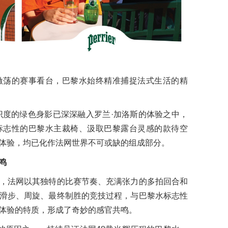
激荡的赛事看台，巴黎水始终精准捕捉法式生活的精
辨识度的绿色身影已深深融入罗兰·加洛斯的体验之中，
标志性的巴黎水主裁椅、汲取巴黎露台灵感的款待空
体验，均已化作法网世界不可或缺的组成部分。
鸣
，法网以其独特的比赛节奏、充满张力的多拍回合和
滑步、周旋、最终制胜的竞技过程，与巴黎水标志性
体验的特质，形成了奇妙的感官共鸣。