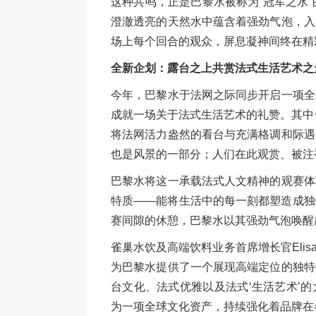
这种共鸣，正是巴黎水被称为“冠军之水
澄澈透亮的天然水中蕴含着强劲气泡，入
场上每个回合的观众，屏息凝神间终在精
全新企划：露台之上共赏法式生活艺术之
今年，巴黎水于法网之际同步开启一项全
成就一场关于法式生活艺术的礼赞。其中一支名
将法网活力盎然的看台与充满格调和际遇
也是风景的一部分；人们在此观赏、被注
巴黎水将这一承载法式人文精神的观赛体
特质——能将生活中的每一刻都塑造成独
赛间隙的休憩，巴黎水以其强劲气泡唤醒
雀巢水饮及高端饮料业务首席增长官Elisa
为巴黎水提供了一个展现高端定位的独特
台文化、法式优雅以及法式‘生活艺术’
为一项全球文化资产，持续强化着品牌在