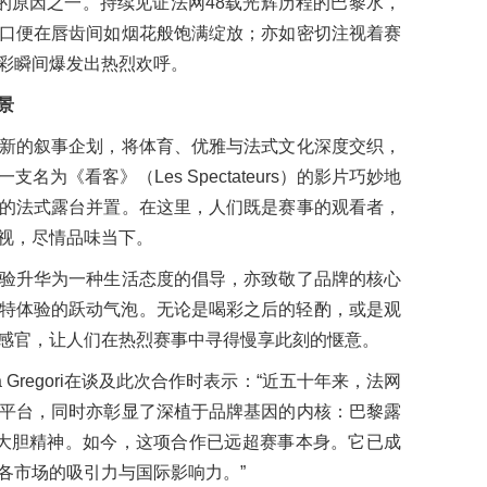
”的原因之一。持续见证法网48载光辉历程的巴黎水，
口便在唇齿间如烟花般饱满绽放；亦如密切注视着赛
彩瞬间爆发出热烈欢呼。
景
新的叙事企划，将体育、优雅与法式文化深度交织，
为《看客》（Les Spectateurs）的影片巧妙地
的法式露台并置。在这里，人们既是赛事的观看者，
视，尽情品味当下。
验升华为一种生活态度的倡导，亦致敬了品牌的核心
特体验的跃动气泡。无论是喝彩之后的轻酌，或是观
感官，让人们在热烈赛事中寻得慢享此刻的惬意。
 Gregori在谈及此次合作时表示：“近五十年来，法网
平台，同时亦彰显了深植于品牌基因的内核：巴黎露
的大胆精神。如今，这项合作已远超赛事本身。它已成
各市场的吸引力与国际影响力。”