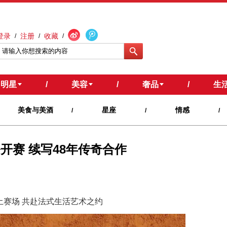
登录
注册
收藏
/
/
/
明星
/
美容
/
奢品
/
生
美食与美酒
星座
情感
/
/
/
公开赛 续写48年传奇合作
赛场 共赴法式生活艺术之约