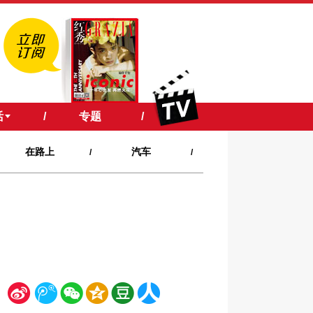
活
/
专题
/
在路上
汽车
/
/
新
腾
微
空
豆
人