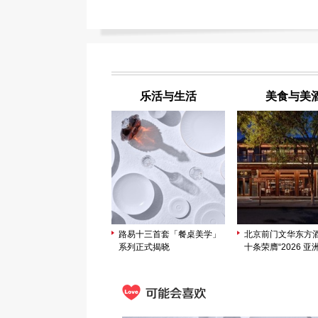
乐活与生活
美食与美
路易十三首套「餐桌美学」
北京前门文华东方
系列正式揭晓
十条荣膺“2026 亚洲
酒吧”