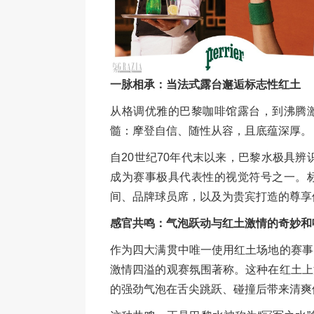
一脉相承：当法式露台邂逅标志性红土
从格调优雅的巴黎咖啡馆露台，到沸腾
髓：摩登自信、随性从容，且底蕴深厚。
自20世纪70年代末以来，巴黎水极具
成为赛事极具代表性的视觉符号之一。
间、品牌球员席，以及为贵宾打造的尊享
感官共鸣：气泡跃动与红土激情的奇妙和
作为四大满贯中唯一使用红土场地的赛事
激情四溢的观赛氛围著称。这种在红土上
的强劲气泡在舌尖跳跃、碰撞后带来清爽