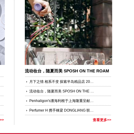
流动妆台，随夏而美 SPOSH ON THE ROAM
——穿行上海，定格夏日一刻
月下之情 相系不变 探索半岛精品店 2026年中秋系列
流动妆台，随夏而美 SPOSH ON THE ROAM ——穿行上海，定格夏日一刻
Penhaligon's潘海利根于上海隆重呈献《游弋之地：伦敦名流录》主题展览 致敬肖像兽首系列十周年传奇篇章
Perfumer H 携手棟梁 DONGLIANG 联袂呈现「Magnolia Tree 木兰树」系列
>>
查看更多>>