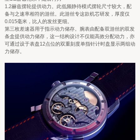
1.2赫兹摆轮提供动力。此低频静待模式摆轮尺寸较大，配
备与之速率相符的游丝。此游丝专这款机芯研发，厚度仅
0.015毫米，比人的发丝更细。
第三枚差速器用于指示动力储存。腕表由配备双游丝的双发
条盒提供动力储存，这一结构设计不仅能高效分配动力，亦
可通过设于表盘12点位的双重刻度单指针计时盘显示两组动
力储存。