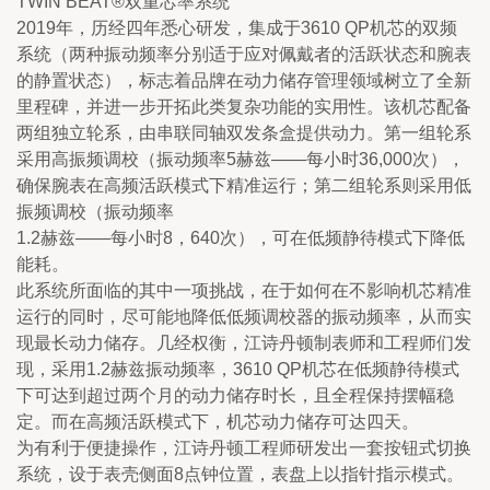
TWIN BEAT®双重芯率系统
2019年，历经四年悉心研发，集成于3610 QP机芯的双频
系统（两种振动频率分别适于应对佩戴者的活跃状态和腕表
的静置状态），标志着品牌在动力储存管理领域树立了全新
里程碑，并进一步开拓此类复杂功能的实用性。该机芯配备
两组独立轮系，由串联同轴双发条盒提供动力。第一组轮系
采用高振频调校（振动频率5赫兹——每小时36,000次），
确保腕表在高频活跃模式下精准运行；第二组轮系则采用低
振频调校（振动频率
1.2赫兹——每小时8，640次），可在低频静待模式下降低
能耗。
此系统所面临的其中一项挑战，在于如何在不影响机芯精准
运行的同时，尽可能地降低低频调校器的振动频率，从而实
现最长动力储存。几经权衡，江诗丹顿制表师和工程师们发
现，采用1.2赫兹振动频率，3610 QP机芯在低频静待模式
下可达到超过两个月的动力储存时长，且全程保持摆幅稳
定。而在高频活跃模式下，机芯动力储存可达四天。
为有利于便捷操作，江诗丹顿工程师研发出一套按钮式切换
系统，设于表壳侧面8点钟位置，表盘上以指针指示模式。