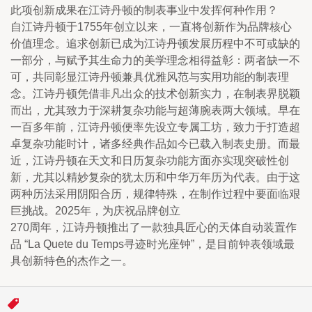
此项创新成果在江诗丹顿的制表事业中发挥何种作用？
自江诗丹顿于1755年创立以来，一直将创新作为品牌核心
价值理念。追求创新已成为江诗丹顿发展历程中不可或缺的
一部分，与赋予其生命力的美学理念相得益彰：两者缺一不
可，共同彰显江诗丹顿兼具优雅风范与实用功能的制表理
念。江诗丹顿凭借非凡出众的技术创新实力，在制表界脱颖
而出，尤其致力于深耕复杂功能与超薄腕表两大领域。早在
一百多年前，江诗丹顿便率先设立专属工坊，致力于打造超
卓复杂功能时计，诸多经典作品如今已载入制表史册。而最
近，江诗丹顿在天文和日历复杂功能方面亦实现突破性创
新，尤其以精妙复杂的犹太历和中华万年历为代表。由于这
两种历法采用阴阳合历，规律特殊，在制作过程中要面临艰
巨挑战。2025年，为庆祝品牌创立
270周年，江诗丹顿推出了一款独具匠心的天体自动装置作
品 “La Quete du Temps寻迹时光座钟”，是目前钟表领域最
具创新特色的杰作之一。