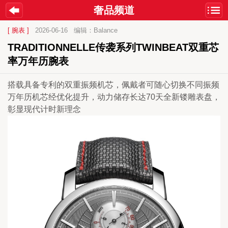
奢品频道
[ 腕表 ]
2026-06-16
编辑：Balance
TRADITIONNELLE传袭系列TWINBEAT双重芯
率万年历腕表
搭载具备专利的双重振频机芯，佩戴者可随心切换不同振频
万年历机芯经优化提升，动力储存长达70天全新镂雕表盘，
彰显现代计时新理念