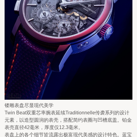
镂雕表盘尽显现代美学
Twin Beat双重芯率腕表延续Traditionnelle传袭系列的设计
元素，以造型圆润的表壳，搭配简约表圈与凹槽底盖。铂金
表売直径42毫米，厚度仅12.3毫米。
表盘上的各个细节皆流露出极富现代美感的设计特色。蓝宝