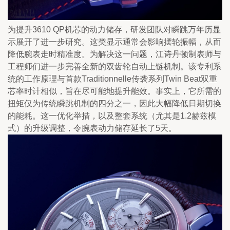
为提升3610 QP机芯的动力储存，研发团队对瞬跳万年历显
示展开了进一步研究。这类显示通常会影响摆轮振幅，从而
降低腕表走时精准度。为解决这一问题，江诗丹顿制表师与
工程师们进一步完善全新的双齿轮自动上链机制。该专利系
统的工作原理与首款Traditionnelle传袭系列Twin Beat双重
芯率时计相似，旨在尽可能地提升能效。事实上，它所需的
扭矩仅为传统瞬跳机制的四分之一，因此大幅降低日期切换
的能耗。这一优化举措，以及整套系统（尤其是1.2赫兹模
式）的升级调整，令腕表动力储存延长了5天。