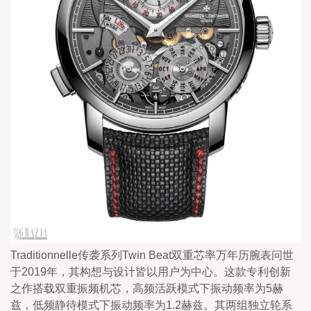
Traditionnelle传袭系列Twin Beat双重芯率万年历腕表问世
于2019年，其构想与设计皆以用户为中心。这款专利创新
之作搭载双重振频机芯，高频活跃模式下振动频率为5赫
兹，低频静待模式下振动频率为1.2赫兹。其两组独立轮系