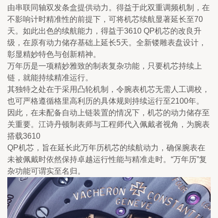
由串联同轴双发条盒提供动力。得益于此双重调频机制，在
不影响计时精准性的前提下，可将机芯续航显著延长至70
天。如此出色的续航能力，得益于3610 QP机芯的改良升
级，在原有动力储存基础上延长5天。全新镂雕表盘设计，
彰显精妙特色与创新精神。
万年历是一项精妙雅致的制表复杂功能，只要机芯持续上
链，就能持续精准运行。
其独特之处在于采用凸轮机制，令腕表机芯无需人工调校，
也可严格遵循格里高利历的具体规则持续运行至2100年。
因此，在未配备自动上链装置的情况下，机芯的动力储存至
关重要。江诗丹顿制表师与工程师代入佩戴者视角，为腕表
搭载3610
QP机芯，旨在延长此万年历机芯的续航动力，确保腕表在
未被佩戴时依然保持卓越运行性能与精准走时。“万年历”复
杂功能可谓实至名归。