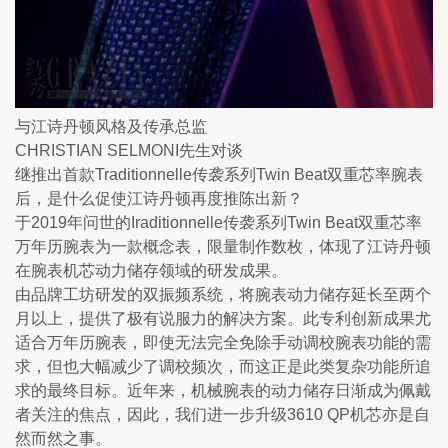
与江诗丹顿风格及传承总监
CHRISTIAN SELMONI先生对谈
继推出首款Traditionnelle传袭系列Twin Beat双重芯率腕表
后，是什么促使江诗丹顿再度推陈出新？
于2019年问世的Iraditionnelle传袭系列Twin Beat双重芯率
万年历腕表为一款概念表，限量制作数枚，体现了江诗丹顿
在腕表机芯动力储存领域的研发成果。
由品牌工坊研发的双振频系统，将腕表动力储存延长至两个
月以上，提供了极有说服力的解决方案。此专利创新成果尤
适合万年历腕表，即使无法完全免除手动调校腕表功能的需
求，但也大幅减少了调校频次，而这正是此类复杂功能所追
求的最终目标。近年来，机械腕表的动力储存日渐成为佩戴
者关注的焦点，因此，我们进一步升级3610 QP机芯亦是自
然而然之事。