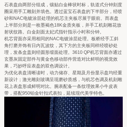
石表盘由两部分组成，镶贴白金棒状时标，轨道式分钟刻度
圈采用手工雕刻并填色。透过蓝宝石表盘的下半部分，经喷
砂和NAC电镀涂层处理的机芯主夹板尽展于眼前。而表盘
上半部分则是一枚墨褐色18K金质夹板，并手工机刻雕花放
射状纹路。白金刻面太妃式指针指示小时和分钟。
机芯背面亦采用相同的NAC电镀涂层处理。板桥经手工斜
角打磨并饰有日内瓦波纹，其下方的主夹板同样经喷砂处
理，发条盒盖则经圆形缎面处理。3610 QP机芯背面亦通过
玄墨灰固定部件与黄金色移动部件营造对比鲜明的视觉效
果，巧妙呼应表盘的双色调设计。
为优化表盘清晰读时，动力储存、星期及月份显示盘均经重
新设计；激光雕刻玻璃呈现磨砂质感，与机芯色调及机刻雕
花上表盘形成鲜明对比。腕表配备一条纹理效果小牛皮表
带，搭配950铂金针扣式表扣，延续现代美学特色。