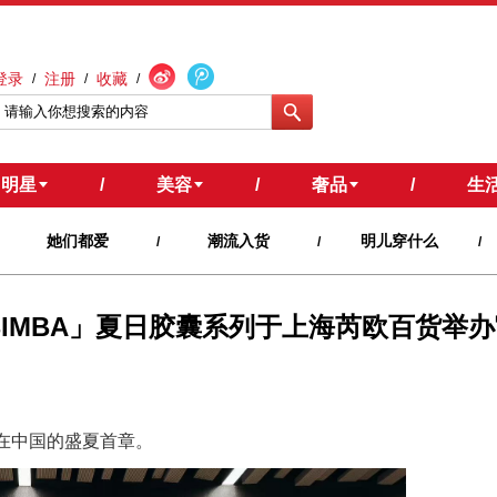
登录
注册
收藏
/
/
/
明星
/
美容
/
奢品
/
生
她们都爱
潮流入货
明儿穿什么
/
/
/
ALA BIMBA」夏日胶囊系列于上海芮欧百货
LA在中国的盛夏首章。