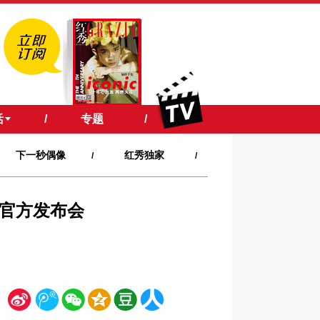
活
/
专题
/
下一秒偶像
红秀独家
/
/
举办官方发布会
新
腾
微
空
豆
人