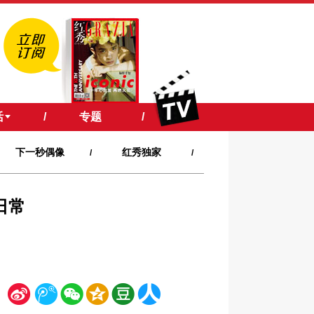
活
/
专题
/
下一秒偶像
红秀独家
/
/
日常
新
腾
微
空
豆
人