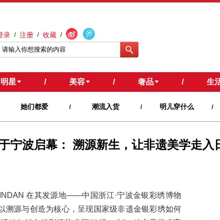
登录
注册
收藏
/
/
/
明星
/
美容
/
奢品
/
生
她们都爱
潮流入货
明儿穿什么
/
/
/
览于宁波启幕： 溯源新生，让非遗美学走入
INDAN 在其发源地——中国浙江·宁波金银彩绣博物
览以溯源与创造为核心，呈现国家级非遗金银彩绣如何