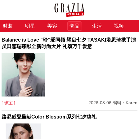
时装
明星
美容
奢品
生活
视频
Balance is Love “珍”爱同频 耀启七夕 TASAKI塔思琦携手演
员田嘉瑞臻献全新时尚大片 礼颂万千爱意
[ 珠宝 ]
2026-08-06 编辑：Karen
路易威登呈献Color Blossom系列七夕臻礼