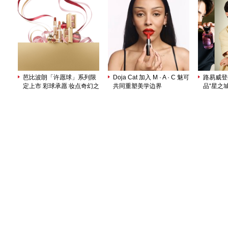
芭比波朗「许愿球」系列限
Doja Cat 加入 M · A · C 魅可
路易威登
定上市 彩球承愿 妆点奇幻之
共同重塑美学边界
品“星之城市
夜
Stars）