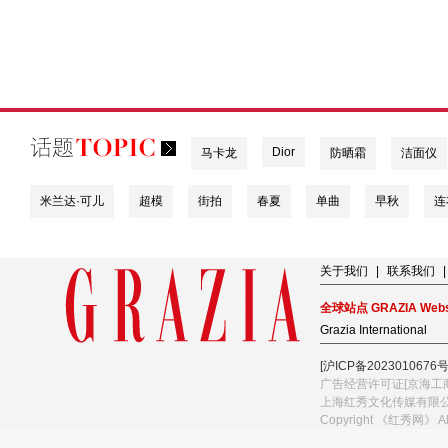
Dior
马卡龙
防晒霜
洁面仪
米兰达·可儿
超模
街拍
春夏
单曲
早秋
连
关于我们
|
联系我们
|
全球站点 GRAZIA Webs
Grazia International
[沪ICP备2023010676号
广告经营许可证[京海工商
上海红秀文化传媒有限
Copyright 《红秀网》 A