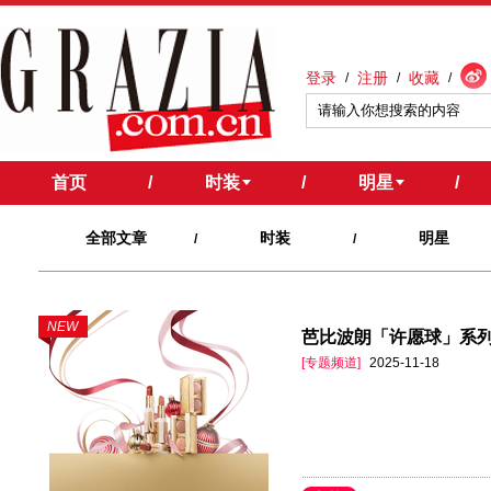
登录
注册
收藏
/
/
/
首页
/
时装
/
明星
/
全部文章
时装
明星
/
/
NEW
芭比波朗「许愿球」系列
[专题频道]
2025-11-18