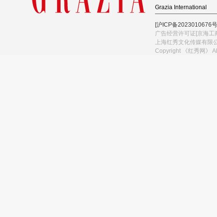
Grazia International
[沪ICP备2023010676号
广告经营许可证[京海工商
上海红秀文化传媒有限
Copyright 《红秀网》 A