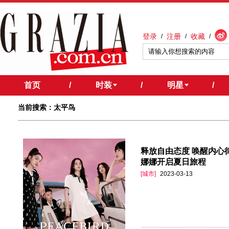
登录
注册
收藏
/
/
/
首页
/
时装
/
明星
/
当前搜索：太平鸟
释放自由态度 唤醒内心
娜娜开启夏日旅程
[城市]
2023-03-13