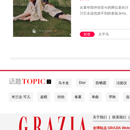
从童年陪伴你至今的两位老伙计
只它永远也抓不到的老鼠Jerry。
标签
太平鸟
Dior
马卡龙
防晒霜
洁面仪
米兰达·可儿
超模
街拍
春夏
单曲
早秋
连
关于我们
|
联系我们
|
全球站点 GRAZIA Webs