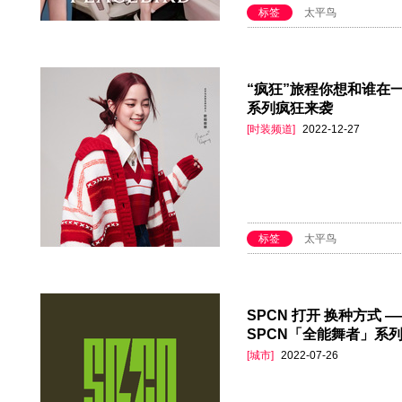
标签
太平鸟
“疯狂”旅程你想和谁在
系列疯狂来袭
[时装频道]
2022-12-27
标签
太平鸟
SPCN 打开 换种方式
SPCN「全能舞者」系
[城市]
2022-07-26