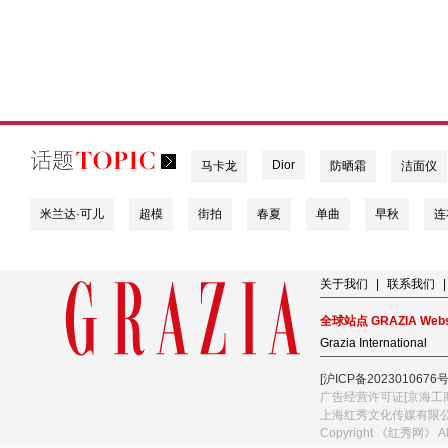
Dior
马卡龙
防晒霜
洁面仪
米兰达·可儿
超模
街拍
春夏
单曲
早秋
连
关于我们
|
联系我们
|
全球站点 GRAZIA Webs
Grazia International
[沪ICP备2023010676号
广告经营许可证[京海工商
上海红秀文化传媒有限
Copyright 《红秀网》 A