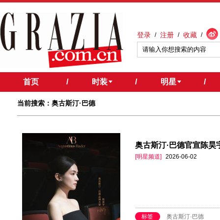
登录
注册
收藏
/
/
/
首页
/
时装
/
明星
/
当前搜索：奥古斯汀·巴德
奥古斯汀·巴德官宣陈昊
[明星频道]
2026-06-02
标签
奥古斯汀·巴德