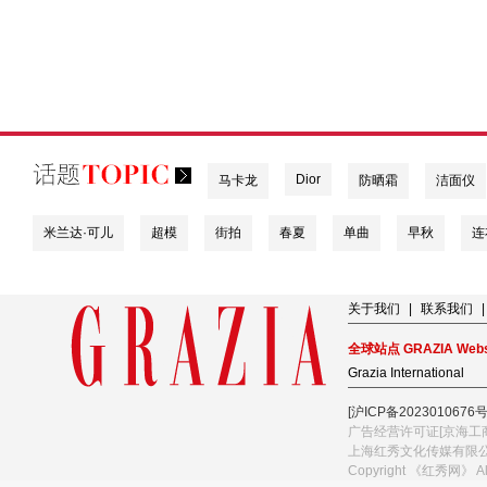
Dior
马卡龙
防晒霜
洁面仪
米兰达·可儿
超模
街拍
春夏
单曲
早秋
连
关于我们
|
联系我们
|
全球站点 GRAZIA Webs
Grazia International
[沪ICP备2023010676号
广告经营许可证[京海工商
上海红秀文化传媒有限
Copyright 《红秀网》 A