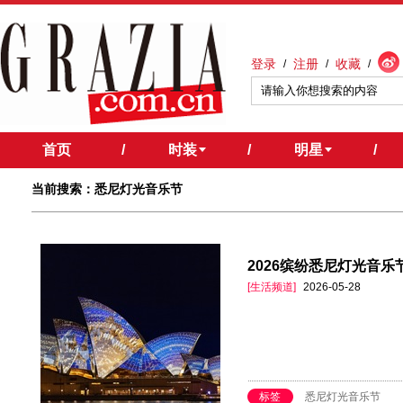
登录
注册
收藏
/
/
/
首页
/
时装
/
明星
/
当前搜索：悉尼灯光音乐节
2026缤纷悉尼灯光音
[生活频道]
2026-05-28
标签
悉尼灯光音乐节