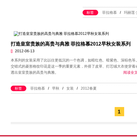
标签
菲拉格慕
/
玛丽莲·
打造皇室贵族的高贵与典雅 菲拉格慕2012早秋女装系列
[]
2012-06-13
本系列的女装采用了比以往更低沉的一个色调，如暗红色、暗紫色、深棕色等
交错式的菱形格纹印花是这一季的重要元素，外搭了皮草、灯芯绒大衣使穿着
透出皇室贵族的高贵与典雅。
阅读全文
标签
菲拉格慕
/
早秋
/
女装
/
2012春夏
1