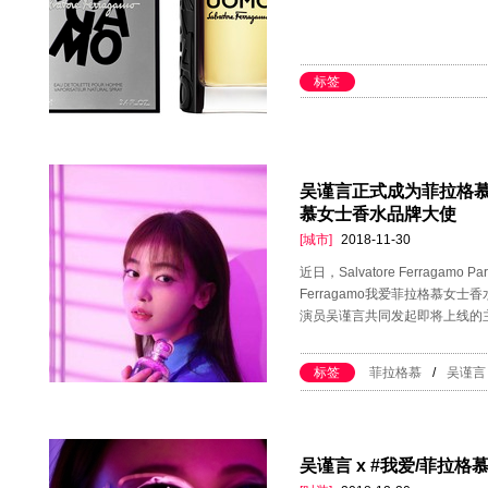
标签
吴谨言正式成为菲拉格慕全新
慕女士香水品牌大使
[城市]
2018-11-30
近日，Salvatore Ferraga
Ferragamo我爱菲拉格慕女
演员吴谨言共同发起即将上线的
标签
菲拉格慕
/
吴谨言
吴谨言 x #我爱/菲拉格慕