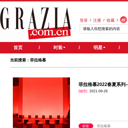
登录
注册
收藏
/
/
/
首页
/
时装
/
明星
/
当前搜索：菲拉格慕
菲拉格慕2022春夏系
[城市]
2021-09-26
标签
菲拉格慕