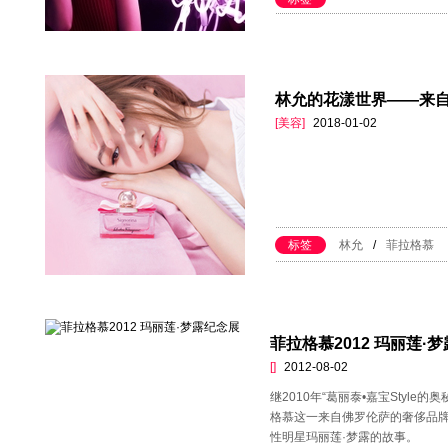
林允的花漾世界——来
[美容]
2018-01-02
标签
林允
/
菲拉格慕
菲拉格慕2012 玛丽莲·
[]
2012-08-02
继2010年“葛丽泰•嘉宝Style
格慕这一来自佛罗伦萨的奢侈品
性明星玛丽莲·梦露的故事。