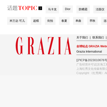
Dior
马卡龙
防晒霜
洁面仪
米兰达·可儿
超模
街拍
春夏
单曲
早秋
连
关于我们
|
联系我们
|
全球站点 GRAZIA Webs
Grazia International
[沪ICP备2023010676号
广告经营许可证[京海工商
上海红秀文化传媒有限
Copyright 《红秀网》 A