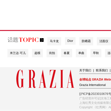
Dior
马卡龙
防晒霜
洁面仪
米兰达·可儿
超模
街拍
春夏
单曲
早秋
连
关于我们
|
联系我们
|
全球站点 GRAZIA Webs
Grazia International
[沪ICP备2023010676号
广告经营许可证[京海工商
上海红秀文化传媒有限
Copyright 《红秀网》 A