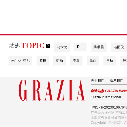
Dior
马卡龙
防晒霜
洁面仪
米兰达·可儿
超模
街拍
春夏
单曲
早秋
连
关于我们
|
联系我们
|
全球站点 GRAZIA Webs
Grazia International
[沪ICP备2023010676号
广告经营许可证[京海工商
上海红秀文化传媒有限
Copyright 《红秀网》 A