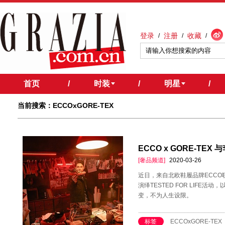
登录
注册
收藏
/
/
/
首页
/
时装
/
明星
/
当前搜索：ECCOxGORE-TEX
ECCO x GORE-TE
[奢品频道]
2020-03-26
近日，来自北欧鞋履品牌ECCO联手
演绎TESTED FOR LIFE
变，不为人生设限。
标签
ECCOxGORE-TEX