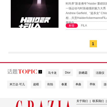
时尚界“新老佛爷”Haider 重
一场运动与时装碰撞的魅力大秀，
Andrew Garfield、“超杀女” 
相，共赏HaiderAckerman
美融合。
标签
FILA
1
Dior
马卡龙
防晒霜
洁面仪
米兰达·可儿
超模
街拍
春夏
单曲
早秋
连
关于我们
|
联系我们
|