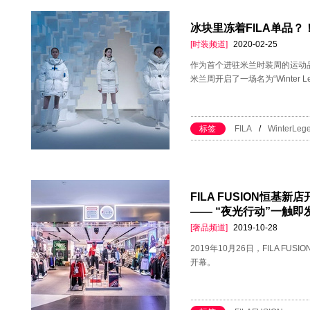
冰块里冻着FILA单品
[时装频道]
2020-02-25
作为首个进驻米兰时装周的运动品
米兰周开启了一场名为“Winter L
标签
FILA
/
WinterLeg
FILA FUSION恒基
—— “夜光行动”一触即
[奢品频道]
2019-10-28
2019年10月26日，FILA 
开幕。