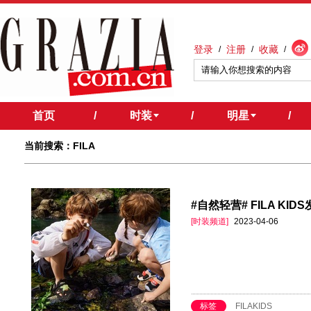
登录
注册
收藏
/
/
/
首页
/
时装
/
明星
/
当前搜索：FILA
#自然轻营# FILA KI
[时装频道]
2023-04-06
标签
FILAKIDS