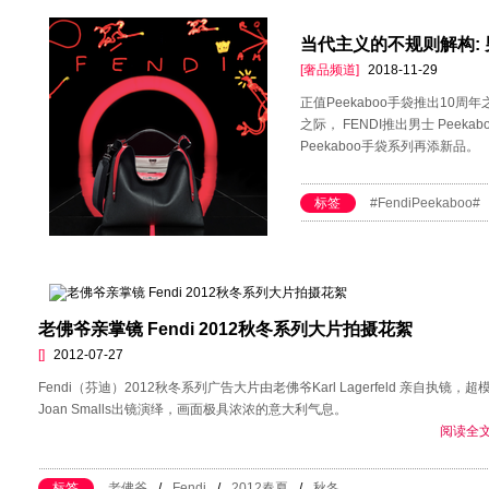
当代主义的不规则解构: 男士
[奢品频道]
2018-11-29
正值Peekaboo手袋推出10周年之
之际， FENDI推出男士 Peeka
Peekaboo手袋系列再添新品。
标签
#FendiPeekaboo#
老佛爷亲掌镜 Fendi 2012秋冬系列大片拍摄花絮
[]
2012-07-27
Fendi（芬迪）2012秋冬系列广告大片由老佛爷Karl Lagerfeld 亲自执镜，超
Joan Smalls出镜演绎，画面极具浓浓的意大利气息。
阅读全文
标签
老佛爷
/
Fendi
/
2012春夏
/
秋冬