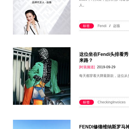
人。
标签
Fendi
/
赵薇
这位坐在Fendi头排
来路？
[时装频道]
2019-09-29
每天都穿着大牌最新款，这位从
标签
CheckingInvoices
FENDI修缮维纳斯罗马