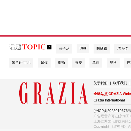
Dior
马卡龙
防晒霜
洁面仪
米兰达·可儿
超模
街拍
春夏
单曲
早秋
连
关于我们
|
联系我们
|
全球站点 GRAZIA Webs
Grazia International
[沪ICP备2023010676号
广告经营许可证[京海工商
上海红秀文化传媒有限
Copyright 《红秀网》 A