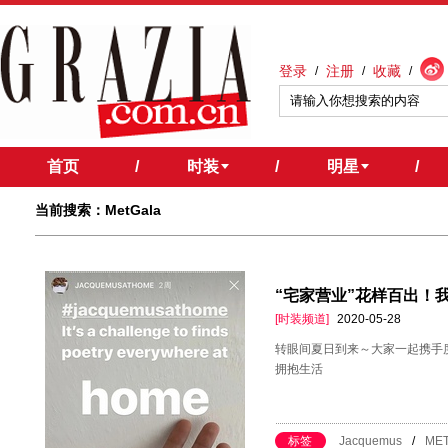
登录
注册
收藏
/
/
/
首页
/
时装
/
明星
/
当前搜索：MetGala
“宅家营业”花样百出！
[时装频道]
2020-05-28
转眼间夏日到来～大家一起携手
拥抱生活
标签
Jacquemus
/
MET