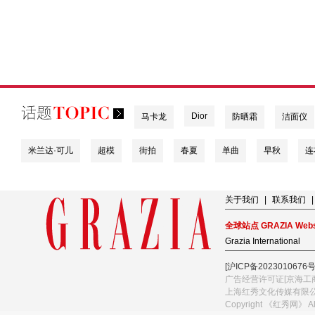
Dior
马卡龙
防晒霜
洁面仪
米兰达·可儿
超模
街拍
春夏
单曲
早秋
连
关于我们
|
联系我们
|
全球站点 GRAZIA Webs
Grazia International
[沪ICP备2023010676号
广告经营许可证[京海工商
上海红秀文化传媒有限
Copyright 《红秀网》 A