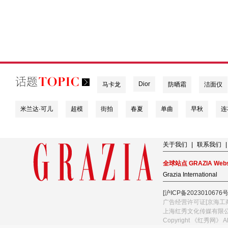
Dior
马卡龙
防晒霜
洁面仪
米兰达·可儿
超模
街拍
春夏
单曲
早秋
连
关于我们
|
联系我们
|
全球站点 GRAZIA Webs
Grazia International
[沪ICP备2023010676号
广告经营许可证[京海工商
上海红秀文化传媒有限
Copyright 《红秀网》 A