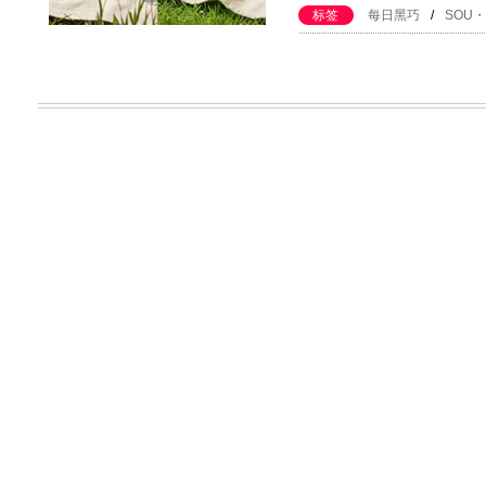
标签
每日黑巧
/
SOU・