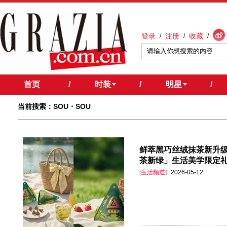
登录
注册
收藏
/
/
/
首页
/
时装
/
明星
/
当前搜索：SOU・SOU
鲜萃黑巧丝绒抹茶新升级上
茶新绿」生活美学限定
[生活频道]
2026-05-12