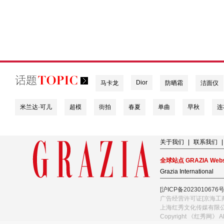
Dior
马卡龙
防晒霜
洁面仪
米兰达·可儿
超模
街拍
春夏
单曲
早秋
连
关于我们
|
联系我们
|
全球站点 GRAZIA Webs
Grazia International
[沪ICP备2023010676号
广告经营许可证[京海工商
上海红秀文化传媒有限
Copyright 《红秀网》 A