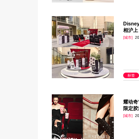
Disn
相沪上
[城市]
20
标签
耀动奇“
限定胶
[城市]
20