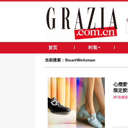
首页
/
时装
/
当前搜索：StuartWeitzman
心熠爱“
限定胶
[时装频道