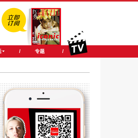
活
/
专题
/