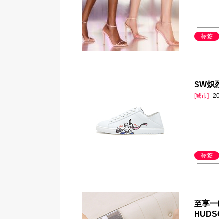
标签
SW炽
[城市]
20
标签
至享一瞬
HUDS