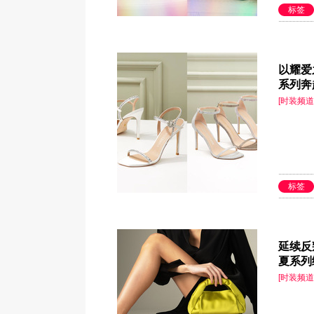
标签
以耀爱之
系列奔
[时装频道
标签
延续反叛
夏系列
[时装频道