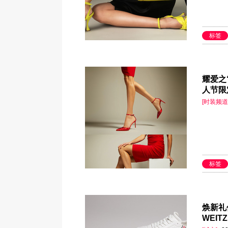
标签
耀爱之“
人节限
[时装频道
标签
焕新礼
WEI