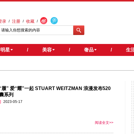
登录
注册
收藏
/
/
/
明星
/
美容
/
奢品
/
生
履” 爱“耀”一起 STUART WEITZMAN 浪漫发布520
囊系列
]
2023-05-17
阅读全文>>