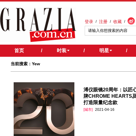
登录
注册
收藏
/
/
/
首页
/
时装
/
明星
/
当前搜索：Yew
溥仪眼镜20周年：以匠
牌CHROME HEARTS
打造限量纪念款
[城市]
2021-04-16