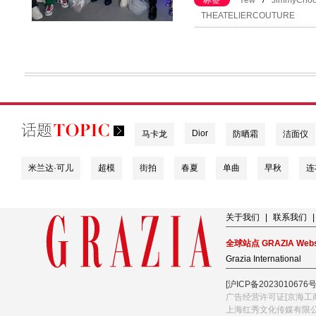
标签
Yew
/
JimmyCho
THEATELIERCOUTURE
Dior
马卡龙
防晒霜
洁面仪
米兰达·可儿
超模
街拍
春夏
单曲
早秋
连
关于我们
|
联系我们
|
全球站点 GRAZIA Webs
Grazia International
[沪ICP备2023010676号
广告经营许可证[京海工商
上海红秀文化传媒有限