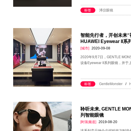
标签
溥仪眼镜
智能先行者，开创未来“视“界
HUAWEI Eyewear 
[城市]
2020-09-08
2020年9月7日，GENTLE 
设备Eyewear II系列眼镜
标签
GentleMonster
/
聆听未来, GENTLE M
列智能眼镜
[时装频道]
2019-08-20
该系列产品融合尖端科技与时尚