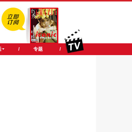
活
/
专题
/