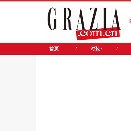
首页
/
时装
/