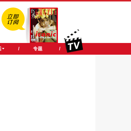
活
/
专题
/