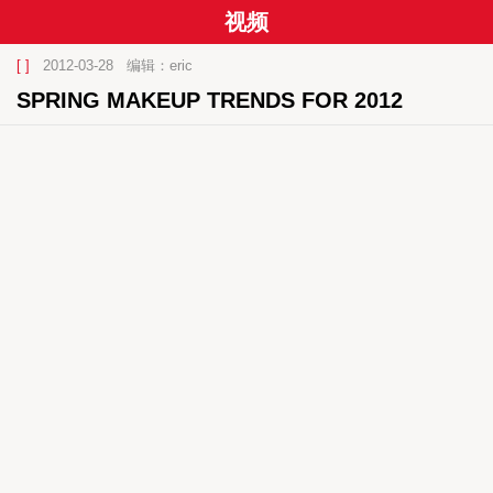
视频
[ ]
2012-03-28
编辑：eric
SPRING MAKEUP TRENDS FOR 2012