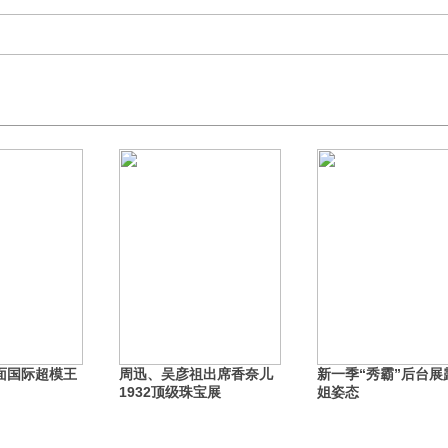
面国际超模王
周迅、吴彦祖出席香奈儿
新一季“秀霸”后台展
1932顶级珠宝展
姐姿态