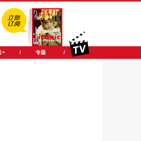
活
/
专题
/