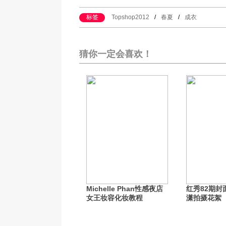
标签
Topshop2012
/
春夏
/
成衣
猜你一定会喜欢！
Michelle Phan性感夜店
红秀82期封
女王妆容化妆教程
潇拍摄花絮