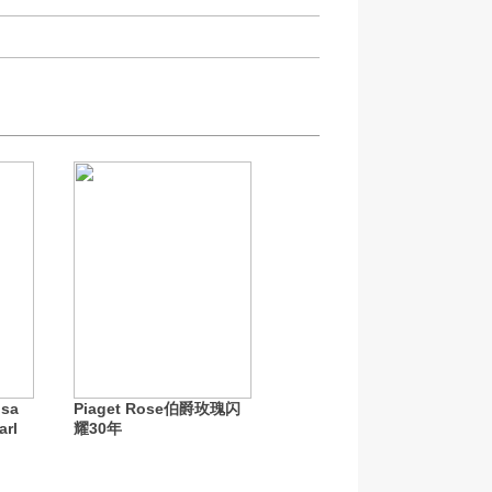
isa
Piaget Rose伯爵玫瑰闪
rl
耀30年