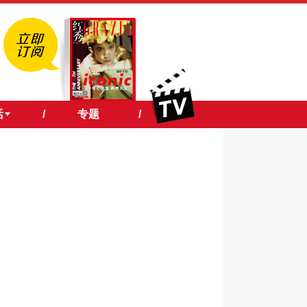
活
/
专题
/