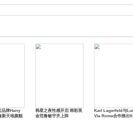
品牌Harry
韩星之夜性感开启 韩彩英
Karl Lagerfeld与Lu
上海新天地旗舰
金范鲁敏宇齐上阵
Via Roma合作推出Ka
男装系列