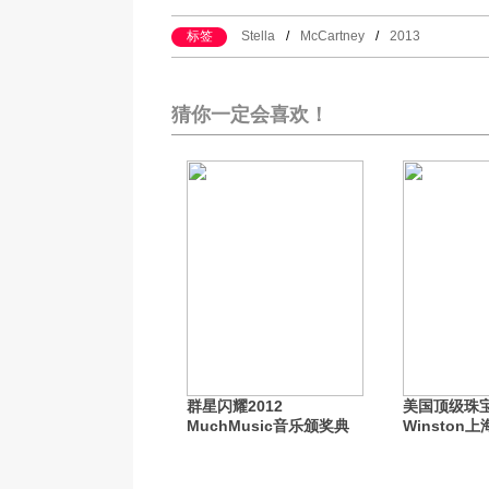
标签
Stella
/
McCartney
/
2013
猜你一定会喜欢！
群星闪耀2012
美国顶级珠宝
MuchMusic音乐颁奖典
Winston
礼
店开业