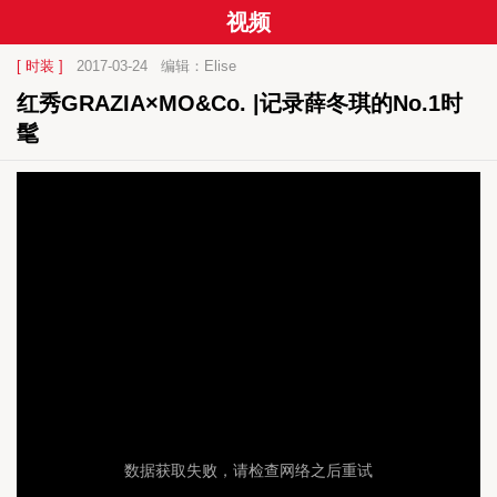
视频
[ 时装 ]
2017-03-24
编辑：Elise
红秀GRAZIA×MO&Co. |记录薛冬琪的No.1时
髦