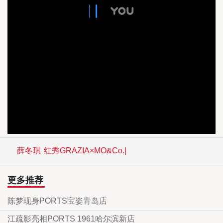
薛冬琪
红秀GRAZIA×MO&Co.|
更多推荐
陈梦现身PORTS宝姿青岛店
江疏影亮相PORTS 1961哈尔滨新店