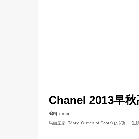
Chanel 201
编辑：eric
玛丽皇后 (Mary, Queen of Scots