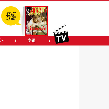
活
/
专题
/