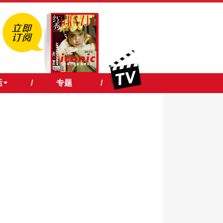
活
/
专题
/