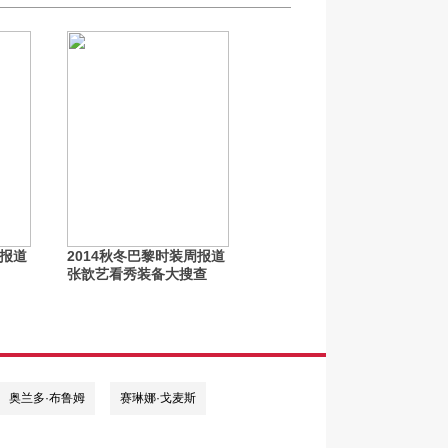
周报道
2014秋冬巴黎时装周报道
张歆艺看秀装备大搜查
奥兰多·布鲁姆
赛琳娜·戈麦斯