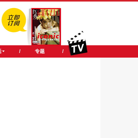
活
/
专题
/