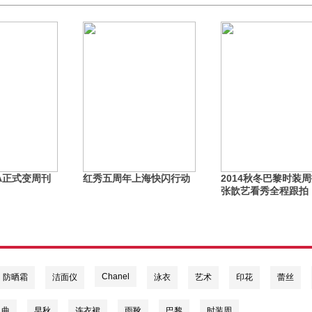
IA正式变周刊
红秀五周年上海快闪行动
2014秋冬巴黎时装
张歆艺看秀全程跟拍
Chanel
防晒霜
洁面仪
泳衣
艺术
印花
蕾丝
单曲
早秋
连衣裙
雨靴
巴黎
时装周