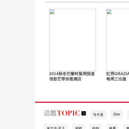
2014秋冬巴黎时装周报道
红秀GRAZ
张歆艺带你逛潮店
每周三出版
Dior
马卡龙
米兰达·可儿
超模
街拍
春夏