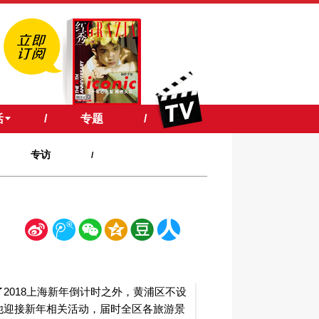
活
/
专题
/
专访
/
新
腾
微
空
豆
人
浪
讯
信
间
瓣
人网
了2018上海新年倒计时之外，黄浦区不设
他迎接新年相关活动，届时全区各旅游景