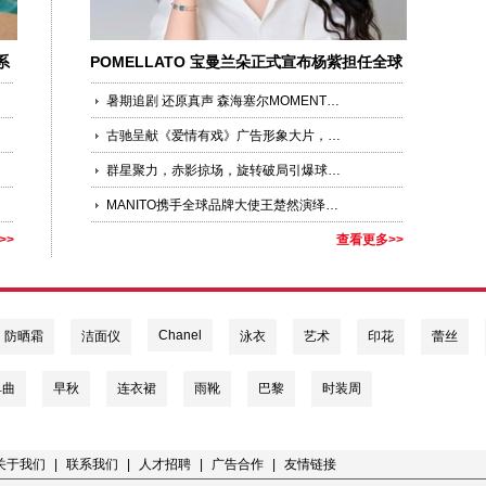
白
热
系
POMELLATO 宝曼兰朵正式宣布杨紫担任全球
地
品牌代言人
观
暑期追剧 还原真声 森海塞尔MOMENTUM 5携手宋威龙带来更加沉浸影音体验
共
古驰呈献《爱情有戏》广告形象大片，以三支短片致意浪漫七夕
倒
后
群星聚力，赤影掠场，旋转破局引爆球场对决 Wilson威尔胜发布全新Defyer 系列高性能球拍
2
MANITO携手全球品牌大使王楚然演绎Diva系列
兰
>>
查看更多>>
的
现
年
Chanel
防晒霜
洁面仪
泳衣
艺术
印花
蕾丝
2
市
单曲
早秋
连衣裙
雨靴
巴黎
时装周
区
办
外
关于我们
|
联系我们
|
人才招聘
|
广告合作
|
友情链接
的