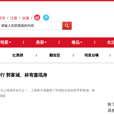
登录
注册
收藏
/
/
/
明星
/
美容
/
奢品
/
生
红黑榜
翻造型
明星自曝
/
/
/
举行 郭富城、林宥嘉现身
。作为上海城市名片之一，上海新天地邀请了华语歌坛知名歌手郭富城、林
演唱
除
其