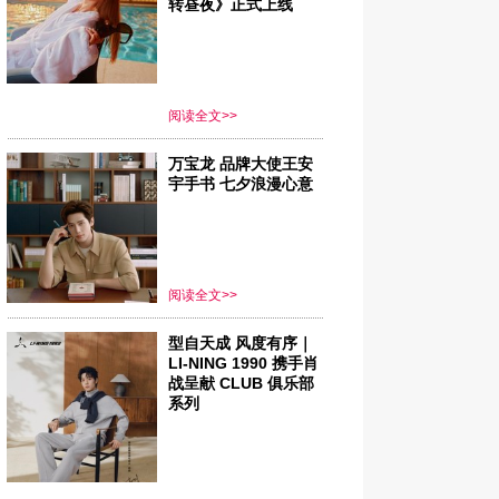
转昼夜》正式上线
科技水上舞台 精彩尽在咫尺
018上海新年倒计时延续理念传统，在太平
上打造了一座“水上舞台”——舞台中央设
超大LED屏幕，将变化呈现丝绸之路、万
阅读全文>>
长城、现代高铁等具有代表性的“一带一
”元素；左右两侧为透明LED立方造型，台
万宝龙 品牌大使王安
宇手书 七夕浪漫心意
则设有可根据演出不断变化的LED光束，
纵横交错的光影效果渲染倒计时现场的整
氛围。
出嘉宾则可利用舞台上的立体透明LED 盒
以及LED升降舞台闪耀登场，而中央舞台
阅读全文>>
方则设计成为可向外延伸的菱形，实现观
型自天成 风度有序｜
与嘉宾更为近距离的互动。无论是灵活舞
LI-NING 1990 携手肖
结构、高科技灯光投影效果还是精心节目
战呈献 CLUB 俱乐部
排呈现，都让观众能够全方位地沉浸在倒
系列
时的热烈氛围，尽享一年一度的视听盛
。