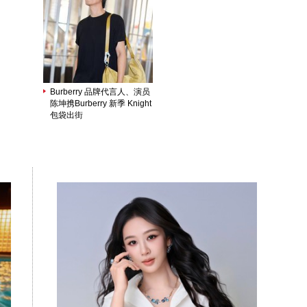
高
2
湖
有
里
Burberry 品牌代言人、演员
路
陈坤携Burberry 新季 Knight
包袋出街
面
以
体
演
子
前
众
台
编
计
宴