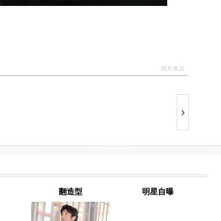
合
随
温
听
情
忘
图片来自
耳
合
而
台
P
和
是
爱
动
气
翻造型
明星自曝
中
嘉