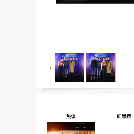
热议
红黑榜