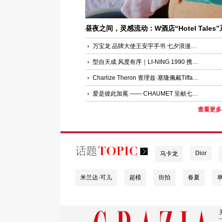
昼夜之间，灵感流动：W酒店“Hotel Tales”
列新作《反转昼夜》正式上线
万宝龙 品牌大使王安宇手书 七夕浪漫心意
型自天成 风度有序｜LI-NING 1990 携手肖战呈献 CLUB 俱乐部系列
Charlize Theron 查理兹·塞隆佩戴Tiffany & Co. 蒂芙尼出席电影《奥德赛》北京首映礼
爱是彼此加冕 —— CHAUMET 呈献七夕短片 特邀品牌大使文淇出演、 周璟豪执导
查看更多
Dior
马卡龙
米兰达·可儿
超模
街拍
春夏