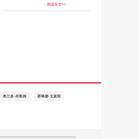
玉兰零点盛开 观众热情倒数2018
阅读全文>>
烈盛放的上海市市花 “白玉兰” 是新天
新年倒计时的传统节目，今年再度由全场
众共同见证。随着零点时刻的临近，嘉宾
同启动舞台中央的球体LED装置进行60秒
数，屏幕首先呈现出上海的璀璨夜景，而
穿越传统石库门建筑，伴随着“5、4、3、
、1”的齐声倒数，零点到来，市花“白玉
”热情盛放，各个屏幕则不断呈现流光溢彩
变幻灯光效果及2018新年快乐等字样，在
场观众的共同欢呼中，迎来2018新的一
。
奥兰多·布鲁姆
赛琳娜·戈麦斯
018上海新年倒计时由上海市旅游局和上海
黄浦区人民政府为指导单位，上海市黄浦
旅游局、中国新天地和东方卫视共同主
，并由新天地名宅翠湖天地联合呈现。此
，特别鸣谢老凤祥、百威啤酒和哈根达斯
倾情支持。