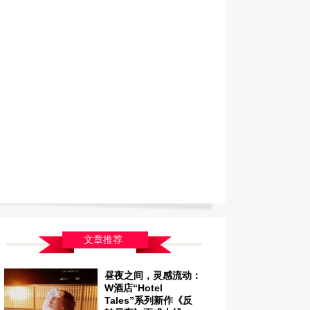
，感染了现场的每一位观众。
后登场的台湾知名实力派歌手林宥嘉则以
暖人心的独特声线带来包括《全世界谁倾
你》、《残酷月光》和《思凡》等多首抒
歌曲，还将《心酸》、《想自由》和《勿
你》等歌曲以串烧的形式全新演绎，更以
熟能详的《成全》、《说谎》引发全场大
唱。
后，华语乐坛天王级歌手郭富城压轴登
，甫一出场便以《对你爱不完》、《Para
ara》、《动起来》等脍炙人口的劲歌金曲
热情舞蹈瞬间引爆全场，而随后《我是不
该安静地走开》、《爱的呼唤》、《分享
》等经典情歌，不仅展现了“舞台皇者”亦
文章推荐
亦静的非凡魅力，更将当晚新年倒计时的
氛推向了高潮。
昼夜之间，灵感流动：
国新天地太平桥项目总经理张良军与演出
W酒店“Hotel
宾郭富城、林宥嘉及张军
Tales”系列新作《反