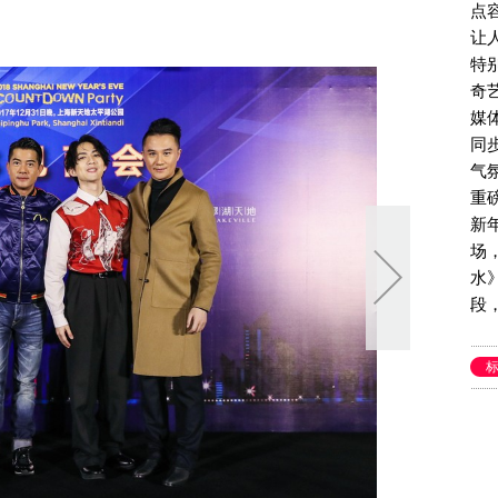
点
让
特
奇
媒
同
气
重磅
新
场
水
段
张
尽
一
紧
《
Me
曲