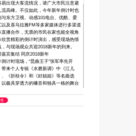
容易出现大客流情况，请广大市民注意避
人流高峰。不仅如此，今年新年倒计时也
别与东方卫视、动感101电台、优酷、爱
艺以及喜马拉雅FM等多家媒体进行多渠道
体直播合作，无票的市民在家也能全视角
步欣赏精彩的倒计时演出，感受现场热情
氛，与现场观众共迎2018新年的到来。
嘉宾集结 同庆2018新年
年倒计时现场，“昆曲王子”张军率先开
，带来个人专辑《水磨新调》中《江儿
》、《折桂令》和《好姐姐》等名曲选
，以极具穿透力的嗓音和独具一格的舞台
力将“百戏之祖”昆曲的艺术感展现得淋漓
致，传承展现中国传统文化之美的同时进
标签
步呼应“畅想中国梦”的倒计时主题。
接着登场的创作型歌手胡彦斌则带来包括
高手》、《在一起》、《成长》和《Give
 A Chance》等多首具有代表性的经典歌
，感性细腻的声线配以多曲风音乐的融