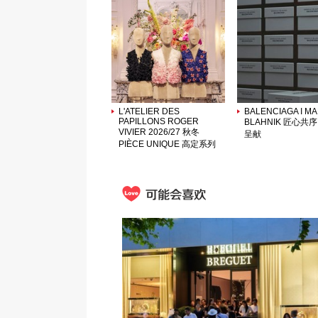
L'ATELIER DES
BALENCIAGA I M
PAPILLONS ROGER
BLAHNIK 匠心共
VIVIER 2026/27 秋冬
呈献
PIÈCE UNIQUE 高定系列