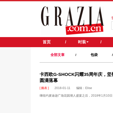
首页
/
时装
/
全部文章
包袋
/
/
卡西欧G-SHOCK闪耀35周年庆，坚韧
圆满落幕
[ 腕表 ]
2018-01-11
编辑：Elise
继纽约麦迪逊广场花园潮人盛宴之后，2018年1月10日