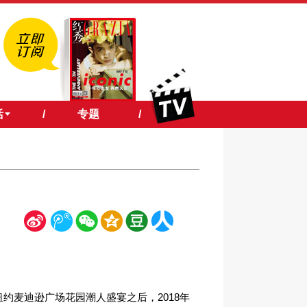
活
/
专题
/
新
腾
微
空
豆
人
浪
讯
信
间
瓣
人网
纽约麦迪逊广场花园潮人盛宴之后，2018年