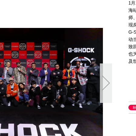
1月
海
师
现
G
动
致
也
及