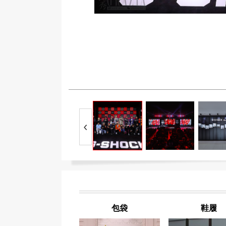
包袋
鞋履