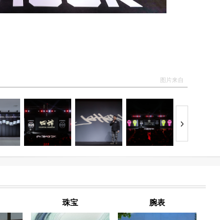
图片来自
珠宝
腕表