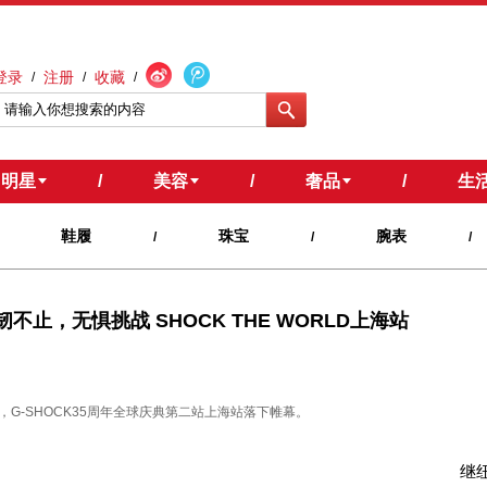
登录
注册
收藏
/
/
/
明星
/
美容
/
奢品
/
生
鞋履
珠宝
腕表
/
/
/
不止，无惧挑战 SHOCK THE WORLD上海站
，G-SHOCK35周年全球庆典第二站上海站落下帷幕。
继