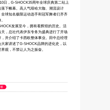
10日，G-SHOCK35周年全球庆典第二站上
站落下帷幕。高人气嘻哈大咖、潮流设计
、全球知名极限运动选手和冠军舞者们齐齐
身。
-SHOCK发展至今，拥有着辉煌的历史。活
当天，总社代表伊东专务为盛典进行了开场
辞，并介绍了卡西欧整体事业。田中总经理
为大家讲述了G-SHOCK品牌的进化史，以
世界观，不禁让人为之振奋。
标签