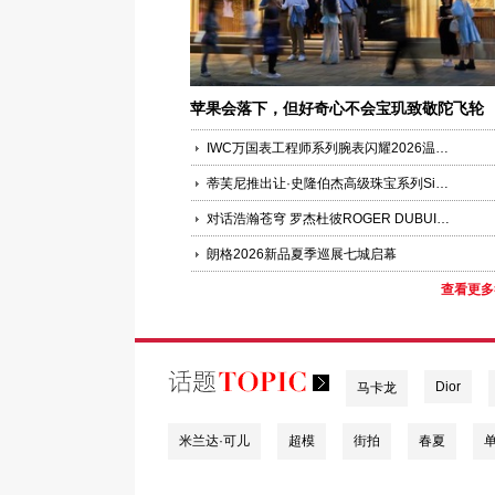
苹果会落下，但好奇心不会宝玑致敬陀飞轮
225 周年
IWC万国表工程师系列腕表闪耀2026温布尔登网球锦标赛
蒂芙尼推出让·史隆伯杰高级珠宝系列Sixteen Stone珍珠母贝与红宝石腕表
对话浩瀚苍穹 罗杰杜彼ROGER DUBUIS “寰宇律动”高级制表全球巡展重磅登陆北京
朗格2026新品夏季巡展七城启幕
查看更多
Dior
马卡龙
米兰达·可儿
超模
街拍
春夏