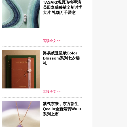
TASAKI塔思琦携手演
员田嘉瑞臻献全新时尚
大片 礼颂万千爱意
阅读全文>>
路易威登呈献Color
Blossom系列七夕臻
礼
阅读全文>>
紫气东来，东方新生
Qeelin全新紫翡Wulu
系列上市