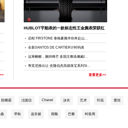
HUBLOT宇舶表的一款标志性王金腕表荣获红
点设计大奖
启程 FIRSTONE 泰格豪雅伴你奔赴山海，铭刻青春第一枚专属印记
全新SANTOS DE CARTIER计时码表
运筹帷幄，腕间锋芒 多国主教练佩戴IWC万国表亮相2026国际足联世界杯小组赛
蒂芙尼推出让·史隆伯杰高级珠宝系列Sixteen Stone珍珠母贝与红宝石腕表
>>
查看更多>>
Chanel
防晒霜
洁面仪
泳衣
艺术
印花
蕾丝
单曲
早秋
连衣裙
雨靴
巴黎
时装周