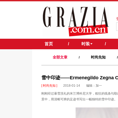
首页
/
时装
/
全部文章
时尚先知
/
/
雪中印迹——Ermenegildo Zegna 
[ 时尚先知 ]
2018-01-14
编辑：加一
刚刚经过暴雪洗礼的米兰博科尼大学，粗狂的线条勾勒
景中，用清晰可辨的足迹书写出一幅独特的雪中印迹。