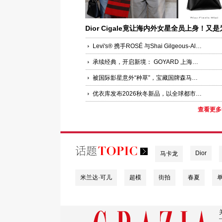
Dior Cigale竟让海内外女星全员上身！又是
何让女明星集体“锁定”？
Levi's® 携手ROSÉ 与Shai Gilgeous-Alexander共同演绎品牌全新企划“Keep it Loose”
承续经典，开启新境： GOYARD 上海国金中心精品店焕新启幕
被国际影星意外“种草”，宝藏国牌森马在线圈粉，30城包场与粉丝双向奔赴
优衣库发布2026秋冬新品，以全球都市灵感诠释LifeWear进化聚焦功能科技、版型创新与多场景适配，回应当代都市人的新舒适实穿追求
查看更多
Dior
马卡龙
米兰达·可儿
超模
街拍
春夏