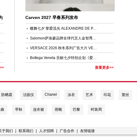
为
Carven 2027 早春系列发布
蝶舞七夕 挚爱流光 ALEXANDRE DE PARIS 臻选发饰礼赞七夕
Salomon萨洛蒙品牌全球代言人金智秀JISOO领衔演绎「多元之蓝」
VERSACE 2026 秋冬系列广告大片 VERSACE OBSESSED 第二篇章
Bottega Veneta 呈献七夕特别企划《爱意有迹》
>>
查看更多>>
Chanel
防晒霜
洁面仪
泳衣
艺术
印花
蕾丝
单曲
早秋
连衣裙
雨靴
巴黎
时装周
关于我们
|
联系我们
|
人才招聘
|
广告合作
|
友情链接