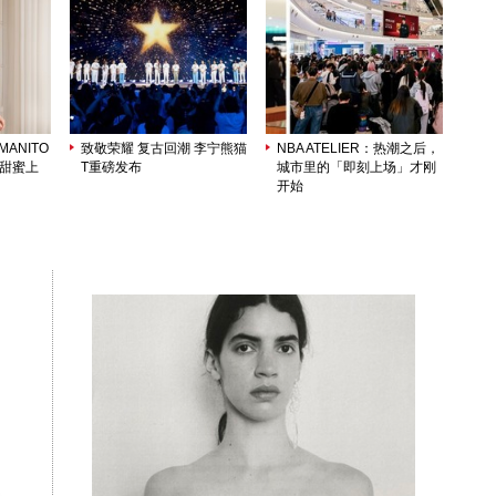
ANITO
致敬荣耀 复古回潮 李宁熊猫
NBA ATELIER：热潮之后，
列甜蜜上
T重磅发布
城市里的「即刻上场」才刚
开始