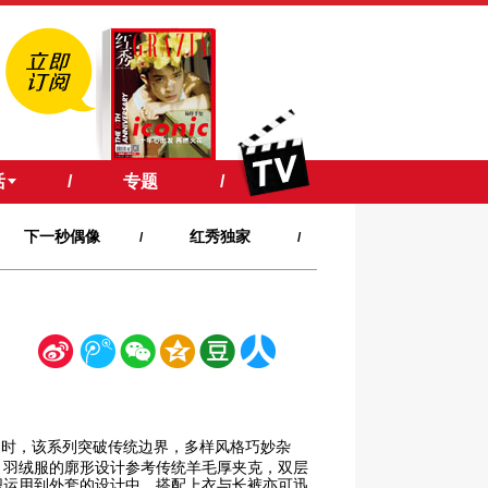
活
/
专题
/
下一秒偶像
红秀独家
/
/
新
腾
微
空
豆
人
浪
讯
信
间
瓣
人网
同时，该系列突破传统边界，多样风格巧妙杂
，羽绒服的廓形设计参考传统羊毛厚夹克，双层
织运用到外套的设计中，搭配上衣与长裤亦可迅