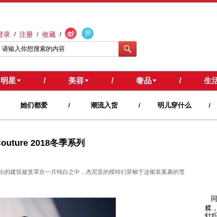
登录
注册
收藏
/
/
/
明星
/
美容
/
奢品
/
生
她们都爱
潮流入货
明儿穿什么
/
/
/
Couture 2018冬季系列
出的建筑被笼罩在一片纯白之中，杰尼亚的模特们穿梭于这银装素裹的雪
糅
针