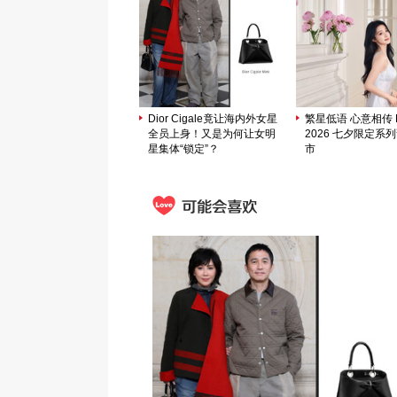
Dior Cigale竟让海内外女星
繁星低语 心意相传 M
全员上身！又是为何让女明
2026 七夕限定系
星集体“锁定”？
市