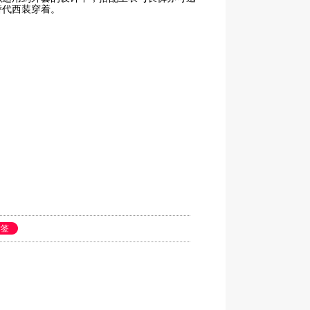
替代西装穿着。
标签