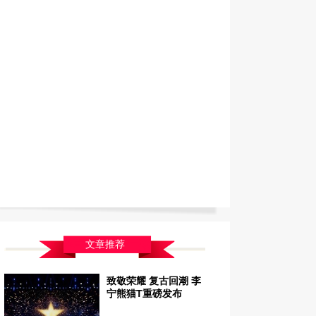
文章推荐
致敬荣耀 复古回潮 李
宁熊猫T重磅发布