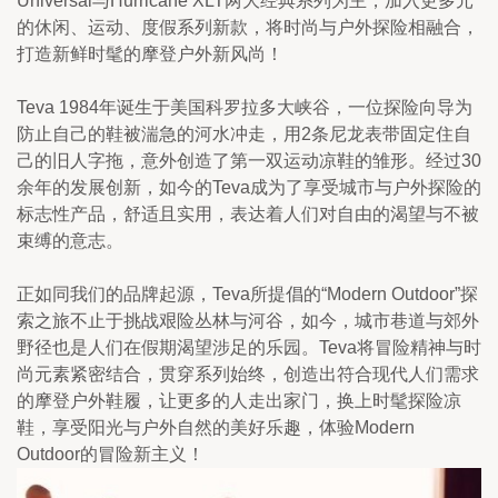
Universal与Hurricane XLT两大经典系列为主，加入更多元
的休闲、运动、度假系列新款，将时尚与户外探险相融合，
打造新鲜时髦的摩登户外新风尚！
Teva 1984年诞生于美国科罗拉多大峡谷，一位探险向导为
防止自己的鞋被湍急的河水冲走，用2条尼龙表带固定住自
己的旧人字拖，意外创造了第一双运动凉鞋的雏形。经过30
余年的发展创新，如今的Teva成为了享受城市与户外探险的
标志性产品，舒适且实用，表达着人们对自由的渴望与不被
束缚的意志。
正如同我们的品牌起源，Teva所提倡的“Modern Outdoor”探
索之旅不止于挑战艰险丛林与河谷，如今，城市巷道与郊外
野径也是人们在假期渴望涉足的乐园。Teva将冒险精神与时
尚元素紧密结合，贯穿系列始终，创造出符合现代人们需求
的摩登户外鞋履，让更多的人走出家门，换上时髦探险凉
鞋，享受阳光与户外自然的美好乐趣，体验Modern 
Outdoor的冒险新主义！