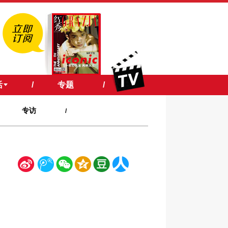
活
/
专题
/
专访
/
新
腾
微
空
豆
人
浪
讯
信
间
瓣
人网