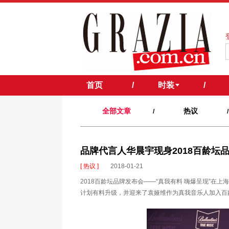
首页
/
时装
/
全部文章
热议
/
/
品牌代言人华晨宇现身2018百龄坛
[ 热议 ]
2018-01-21
2018百龄坛品牌发布会——“真我有料 嗨爆呈现”
计划有料升级，并迎来了袁娅维作为真我音乐人加入百