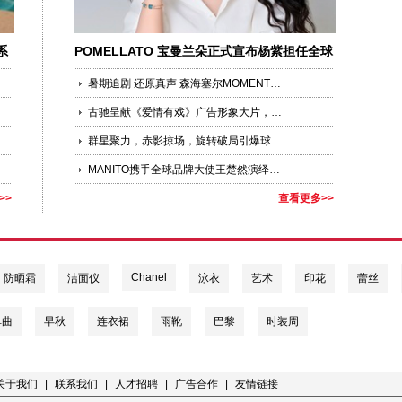
系
POMELLATO 宝曼兰朵正式宣布杨紫担任全球
品牌代言人
暑期追剧 还原真声 森海塞尔MOMENTUM 5携手宋威龙带来更加沉浸影音体验
古驰呈献《爱情有戏》广告形象大片，以三支短片致意浪漫七夕
群星聚力，赤影掠场，旋转破局引爆球场对决 Wilson威尔胜发布全新Defyer 系列高性能球拍
MANITO携手全球品牌大使王楚然演绎Diva系列
>>
查看更多>>
Chanel
防晒霜
洁面仪
泳衣
艺术
印花
蕾丝
单曲
早秋
连衣裙
雨靴
巴黎
时装周
关于我们
|
联系我们
|
人才招聘
|
广告合作
|
友情链接