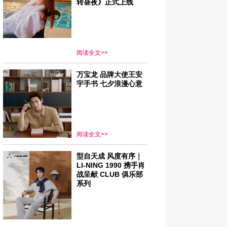
转昼夜》正式上线
阅读全文>>
万宝龙 品牌大使王安
宇手书 七夕浪漫心意
阅读全文>>
型自天成 风度有序｜
LI-NING 1990 携手肖
战呈献 CLUB 俱乐部
系列