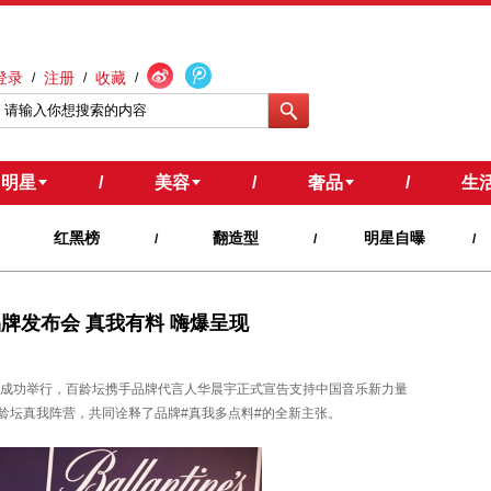
登录
注册
收藏
/
/
/
明星
/
美容
/
奢品
/
生
红黑榜
翻造型
明星自曝
/
/
/
品牌发布会 真我有料 嗨爆呈现
在上海成功举行，百龄坛携手品牌代言人华晨宇正式宣告支持中国音乐新力量
龄坛真我阵营，共同诠释了品牌#真我多点料#的全新主张。