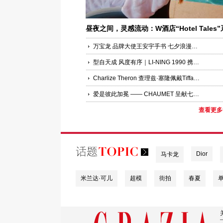
昼夜之间，灵感流动：W酒店“Hotel Tales”
列新作《反转昼夜》正式上线
万宝龙 品牌大使王安宇手书 七夕浪漫心意
型自天成 风度有序｜LI-NING 1990 携手肖战呈献 CLUB 俱乐部系列
Charlize Theron 查理兹·塞隆佩戴Tiffany & Co. 蒂芙尼出席电影《奥德赛》北京首映礼
爱是彼此加冕 —— CHAUMET 呈献七夕短片 特邀品牌大使文淇出演、 周璟豪执导
查看更多
Dior
马卡龙
米兰达·可儿
超模
街拍
春夏