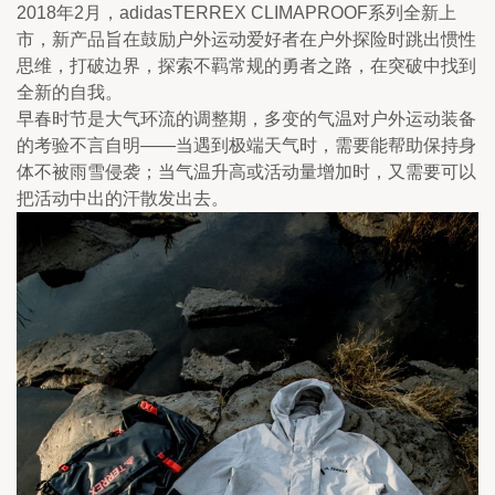
2018年2月，adidasTERREX CLIMAPROOF系列全新上
市，新产品旨在鼓励户外运动爱好者在户外探险时跳出惯性
思维，打破边界，探索不羁常规的勇者之路，在突破中找到
全新的自我。
早春时节是大气环流的调整期，多变的气温对户外运动装备
的考验不言自明——当遇到极端天气时，需要能帮助保持身
体不被雨雪侵袭；当气温升高或活动量增加时，又需要可以
把活动中出的汗散发出去。