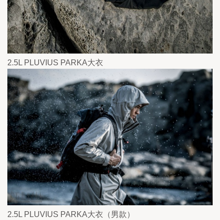
2.5L PLUVIUS PARKA大衣 
2.5L PLUVIUS PARKA大衣（男款）