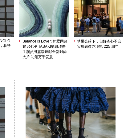
ANOLO
Balance is Love “珍”爱同频
苹果会落下，但好奇心不会
序，联袂
耀启七夕 TASAKI塔思琦携
宝玑致敬陀飞轮 225 周年
手演员田嘉瑞臻献全新时尚
大片 礼颂万千爱意