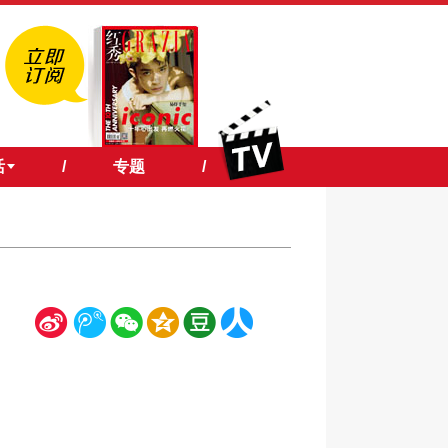
活
/
专题
/
新
腾
微
空
豆
人
浪
讯
信
间
瓣
人网