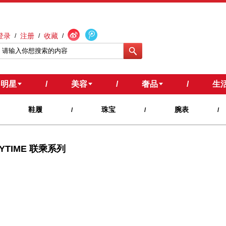
登录
注册
收藏
/
/
/
明星
/
美容
/
奢品
/
生
鞋履
珠宝
腕表
/
/
/
EYTIME 联乘系列