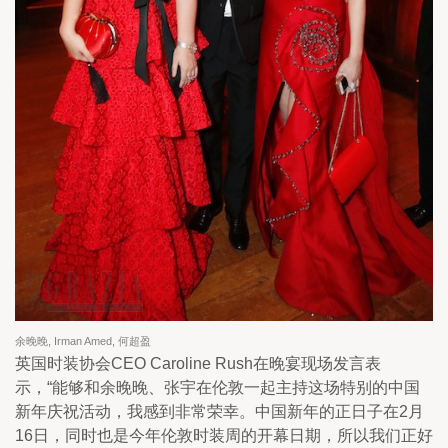
余晚晚, Irman Amed, 何超盈
英国时装协会CEO Caroline Rush在晚宴现场发言表
示，“能够和余晚晚、张宇在伦敦一起主持这场特别的中国
新年庆祝活动，我感到非常荣幸。中国新年的正日子在2月
16日，同时也是今年伦敦时装周的开幕日期，所以我们正好