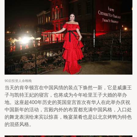
90后投资人余晚晚
当天的肯辛顿宫在中国风情的装点下焕然一新，它是威廉王
子与凯特王妃的寝宫，也将成为今年哈里王子大婚的举办
地。这座超400年历史的英国皇宫首次有华人在此举办庆祝
中国新年的活动，宫殿内外的布置都充满中国风格，入口处
的舞龙表演给来宾以惊喜，晚宴菜肴也是以北京烤鸭为特色
的混搭风格。