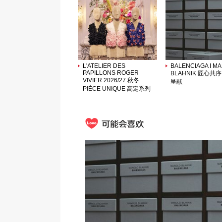
L'ATELIER DES
BALENCIAGA I M
PAPILLONS ROGER
BLAHNIK 匠心共
VIVIER 2026/27 秋冬
呈献
PIÈCE UNIQUE 高定系列