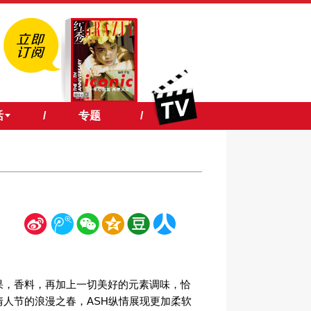
活
/
专题
/
新
腾
微
空
豆
人
浪
讯
信
间
瓣
人网
果，香料，再加上一切美好的元素调味，恰
情人节的浪漫之春，ASH纵情展现更加柔软