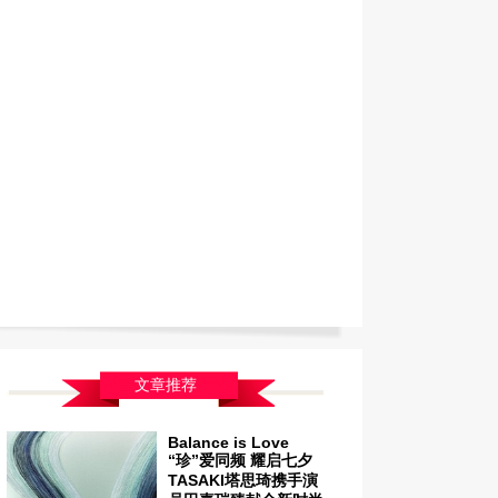
文章推荐
Balance is Love
“珍”爱同频 耀启七夕
TASAKI塔思琦携手演