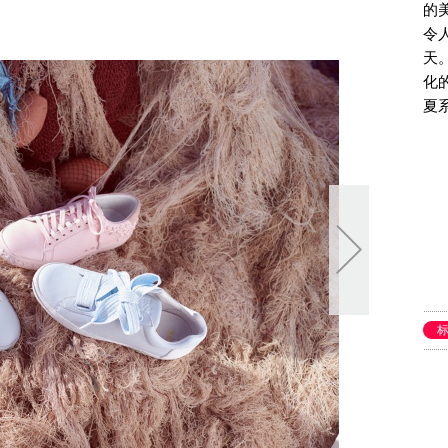
的
令
天
化
夏