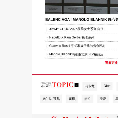
BALENCIAGA I MANOLO BLAHNIK 匠心
序，联袂呈献
JIMMY CHOO 2026秋季女士系列 自信魅力
Repetto X Kaia Gerber联名系列
Gianvito Rossi 意式家族传承与隽永匠心
Manolo Blahnik玛诺洛北京SKP精品店盛大开幕
查看更多
Dior
马卡龙
米兰达·可儿
超模
街拍
春夏