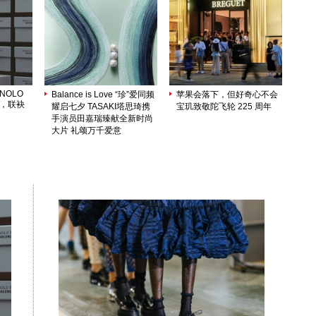
ANOLO
Balance is Love “珍”爱同频
苹果会落下，但好奇心不会
序，联袂
耀启七夕 TASAKI塔思琦携
宝玑致敬陀飞轮 225 周年
手演员田嘉瑞臻献全新时尚
大片 礼颂万千爱意