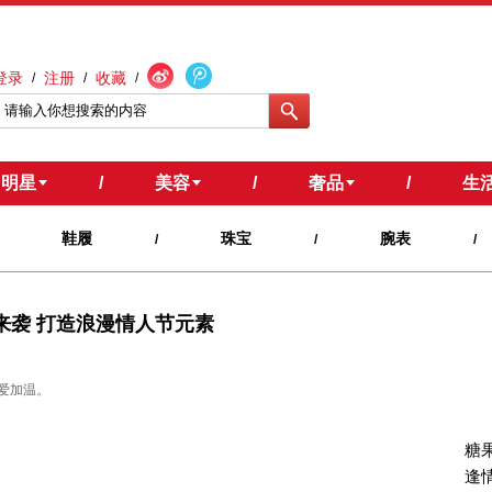
登录
注册
收藏
/
/
/
明星
/
美容
/
奢品
/
生
鞋履
珠宝
腕表
/
/
/
春夏粉彩来袭 打造浪漫情人节元素
加温。 ​
糖
逢