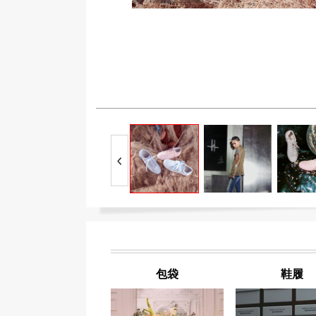
包袋
鞋履