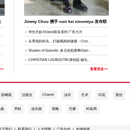
共
Jimmy Choo 携手 noir kei ninomiya 发布联
名系列
华伦天奴与Vans联名系列 广告大片
从秀场到街头，打破规则的碰撞：Crocs携手Jean Paul Gaultier推出联名系列鞋款
Shades of Gianvito: 多元色彩新释Gianvito Rossi标志性高跟鞋
CHRISTIAN LOUBOUTIN 路铂廷 献礼七夕全球品牌代言人王俊凯演绎2025秋冬新作
>>
查看更多>>
Chanel
防晒霜
洁面仪
泳衣
艺术
印花
蕾丝
单曲
早秋
连衣裙
雨靴
巴黎
时装周
关于我们
|
联系我们
|
人才招聘
|
广告合作
|
友情链接