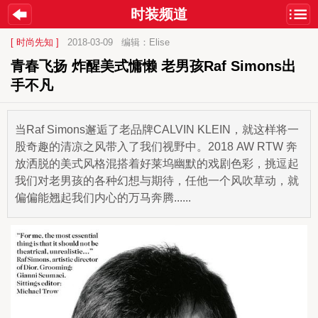
时装频道
[ 时尚先知 ]
2018-03-09
编辑：Elise
青春飞扬 炸醒美式慵懒 老男孩Raf Simons出
手不凡
当Raf Simons邂逅了老品牌CALVIN KLEIN，就这样将一
股奇趣的清凉之风带入了我们视野中。2018 AW RTW 奔
放洒脱的美式风格混搭着好莱坞幽默的戏剧色彩，挑逗起
我们对老男孩的各种幻想与期待，任他一个风吹草动，就
偏偏能翘起我们内心的万马奔腾......