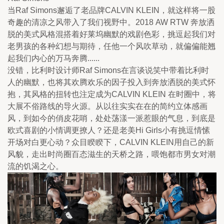
当Raf Simons邂逅了老品牌CALVIN KLEIN，就这样将一股
奇趣的清凉之风带入了我们视野中。2018 AW RTW 奔放洒
脱的美式风格混搭着好莱坞幽默的戏剧色彩，挑逗起我们对
老男孩的各种幻想与期待，任他一个风吹草动，就偏偏能翘
起我们内心的万马奔腾......
没错，比利时设计师Raf Simons在言谈说笑中带着比利时
人的幽默，也将其欢腾欢乐的因子投入到奔放洒脱的美式怀
抱，其风格的扭转也注定成为
CALVIN KLEIN 在时圈中，将
大展不俗路线的导火源。从以往实实在在的简约立体感画
风，到如今的俏皮花哨，处处荡漾一派惹眼的气息，到底是
欧式喜剧的小情调更撩人？还是老美Hi Girls小有挑逗情愫
开场对白更心动？众目睽睽下，CALVIN KLEIN用自己的新
风貌，走出时尚圈百态滋生的天桥之路，喂饱都市男女对潮
流的饥渴之心。